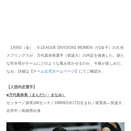
1月8日（金）、V.LEAGUE DIVISION1 WOMEN（V1女子）の久光
スプリングスが、万代真奈美選手（筑波大）の内定を発表した。新た
な司令塔がチームにどのような風を吹かせるのか、今後が楽しみだ。
なお、詳細は【
チーム公式ホームページ
】にてご確認を。
【入団内定選手】
■万代真奈美（まんだい
・まなみ）
セッター／身長168センチ／1998年5月17日生まれ／就実
高→筑波大
在学中／島根県出身