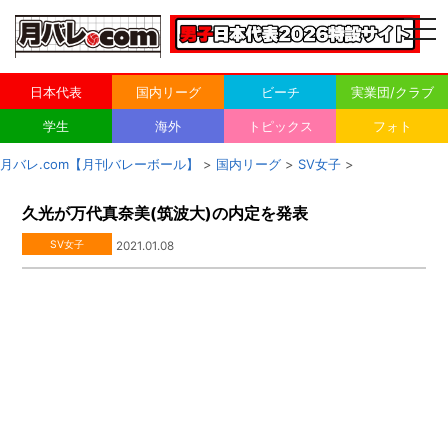
togg
navi
日本代表
国内リーグ
ビーチ
実業団/クラブ
学生
海外
トピックス
フォト
月バレ.com【月刊バレーボール】
>
国内リーグ
>
SV女子
>
久光が万代真奈美(筑波大)の内定を発表
SV女子
2021.01.08