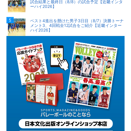
試合結果と最終日（8/8）の試合予定【近畿インタ
ーハイ2026】
ベスト4進出を懸けた男子3日目（8/7）決勝トーナ
メント3、4回戦全12試合をご紹介【近畿インター
ハイ2026】