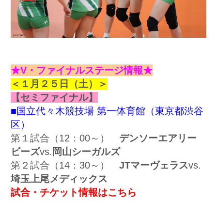
★V・ファイナルステージ情報★
＜１月２５日（土）＞
【セミファイナル】
■国立代々木競技場 第一体育館（東京都渋谷
区）
第１試合（12：00～）
デンソーエアリー
ビーズ
vs.
岡山シーガルズ
第２試合（14：30～）
JTマーヴェラス
vs.
埼玉上尾メディックス
試合・チケット情報はこちら