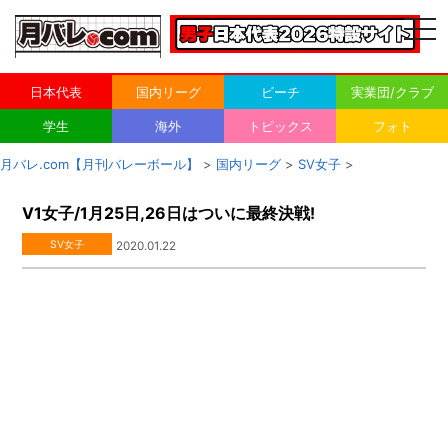
togg
navi
日本代表
国内リーグ
ビーチ
実業団/クラブ
学生
海外
トピックス
フォト
月バレ.com【月刊バレーボール】
>
国内リーグ
>
SV女子
>
V1女子/1月25日,26日はついに最終決戦!
SV女子
2020.01.22