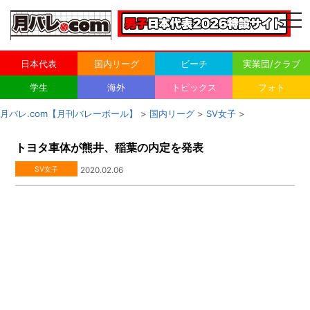
togg
navi
日本代表
国内リーグ
ビーチ
実業団/クラブ
学生
海外
トピックス
フォト
月バレ.com【月刊バレーボール】
>
国内リーグ
>
SV女子
>
トヨタ車体が熊井、稲葉の内定を発表
SV女子
2020.02.06