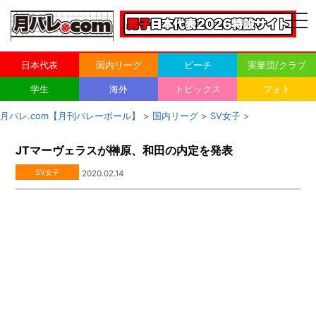
togg
navi
日本代表
国内リーグ
ビーチ
実業団/クラブ
学生
海外
トピックス
フォト
月バレ.com【月刊バレーボール】
>
国内リーグ
>
SV女子
>
JTマーヴェラスが榊原、和田の内定を発表
SV女子
2020.02.14