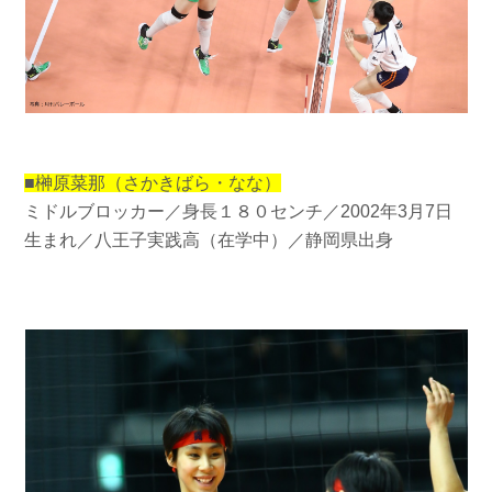
■榊原菜那（さかきばら・なな）
ミドルブロッカー／身長１８０センチ／2002年3月7日
生まれ／
八王子実践高（在学中）／静岡県出身