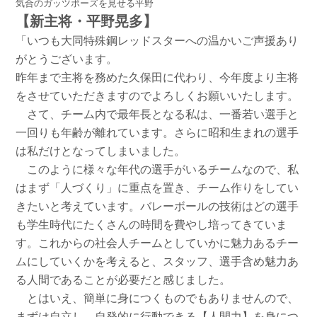
気合のガッツポーズを見せる平野
【新
主将・平野晃多】
「いつも大同特殊鋼レッドスターへの温かいご声援あり
がとうございます。
昨年まで主将を務めた久保田に代わり、今年度より主将
をさせていただきますのでよろしくお願いいたします。
さて、チーム内で最年長となる私は、一番若い選手と
一回りも年齢が離れています。さらに昭和生まれの選手
は私だけとなってしまいました。
このように様々な年代の選手がいるチームなので、私
はまず「人づくり」に重点を置き、チーム作りをしてい
きたいと考えています。バレーボールの技術はどの選手
も学生時代にたくさんの時間を費やし培ってきていま
す。これからの社会人チームとしていかに魅力あるチー
ムにしていくかを考えると、スタッフ、選手含め魅力あ
る人間であることが必要だと感じました。
とはいえ、簡単に身につくものでもありませんので、
まずは自立し、自発的に行動できる【人間力】を身につ