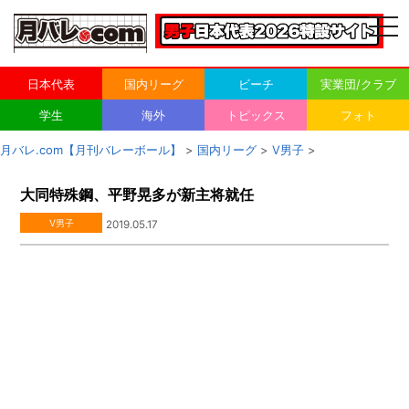
togg
navi
日本代表
国内リーグ
ビーチ
実業団/クラブ
学生
海外
トピックス
フォト
月バレ.com【月刊バレーボール】
>
国内リーグ
>
V男子
>
大同特殊鋼、平野晃多が新主将就任
V男子
2019.05.17