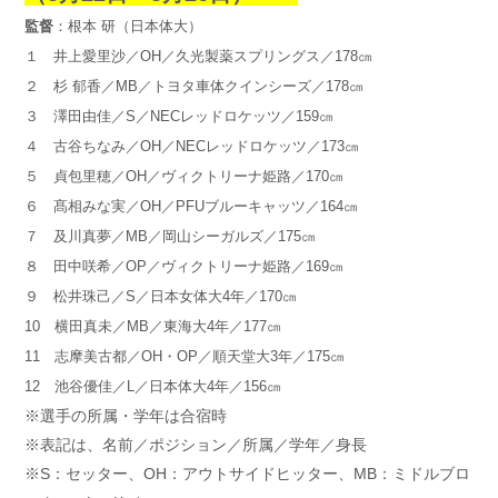
監督
：根本 研（日本体大）
１ 井上愛里沙／OH／久光製薬スプリングス／178㎝
２ 杉 郁香／MB／トヨタ車体クインシーズ／178㎝
３ 澤田由佳／S／NECレッドロケッツ／159㎝
４ 古谷ちなみ／OH／NECレッドロケッツ／173㎝
５ 貞包里穂／OH／ヴィクトリーナ姫路／170㎝
６ 髙相みな実／OH／PFUブルーキャッツ／164㎝
７ 及川真夢／MB／岡山シーガルズ／175㎝
８ 田中咲希／OP／ヴィクトリーナ姫路／169㎝
９ 松井珠己／S／日本女体大4年／170㎝
10 横田真未／MB／東海大4年／177㎝
11 志摩美古都／OH・OP／順天堂大3年／175㎝
12 池谷優佳／L／日本体大4年／156㎝
※選手の所属・学年は合宿時
※表記は、名前／ポジション／所属／学年／身長
※S：セッター、OH：アウトサイドヒッター、MB：ミドルブロ