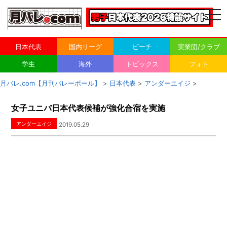
togg
navi
日本代表
国内リーグ
ビーチ
実業団/クラブ
学生
海外
トピックス
フォト
月バレ.com【月刊バレーボール】
>
日本代表
>
アンダーエイジ
>
女子ユニバ日本代表候補が強化合宿を実施
アンダーエイジ
2019.05.29