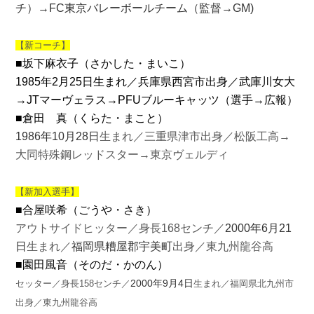
チ）
→
FC東京バレーボールチーム（監督→GM)
【新コーチ】
■坂下麻衣子
（さかした・まいこ）
1985年2月25日
生まれ／兵庫県西宮市出身／武庫川女大
→JTマーヴェラス→PFUブルーキャッツ（選手→広報）
■倉田 真（くらた・まこと）
1986年10月28日
生まれ／三重県津市出身／松阪工高→
大同特殊鋼レッドスター→東京ヴェルディ
【新加入選手】
■合屋咲希（ごうや・さき）
アウトサイドヒッター／身長168センチ／
2000年6月21
日
生まれ／
福岡県糟屋郡宇美町
出身／東九州龍谷高
■園田風音（そのだ・かのん）
2000年9月4日
セッター／身長158センチ／
生まれ／福岡県北九州市
出身／東九州龍谷高