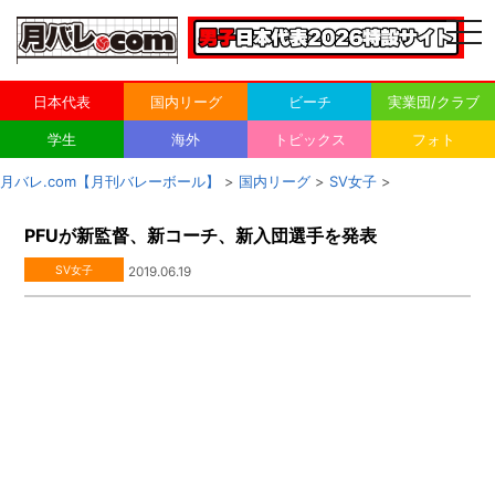
togg
navi
日本代表
国内リーグ
ビーチ
実業団/クラブ
学生
海外
トピックス
フォト
月バレ.com【月刊バレーボール】
>
国内リーグ
>
SV女子
>
PFUが新監督、新コーチ、新入団選手を発表
SV女子
2019.06.19