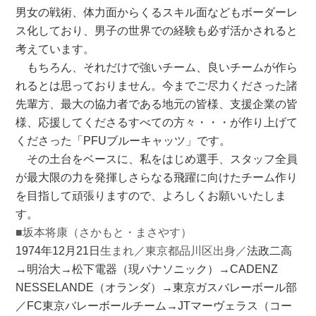
男女の戦術、体力面からくるスキル面などもボーダーレ
ス化しており、男子の世界での経験も必ず活かされると
考えています。
もちろん、それだけで強いチーム、良いチームが作ら
れるとは思っておりません。今までご尽力くださった諸
先輩方、最大の協力者である地元の皆様、支援企業の皆
様、応援してくださるすべての方々・・・が作り上げて
くださった「PFUブルーキャッツ」です。
その土台をベースに、私をはじめ選手、スタッフ全員
が最大限の力を発揮しさらなる飛躍に向けたチーム作り
を目指して頑張りますので、よろしくお願いいたしま
す。
■坂本将康（さかもと・まさやす）
1974年12月21日
生まれ／東京都品川区出身／
法政二高
→明治大→
松下電器（現パナソニック）→
CADENZ
NESSELANDE（オランダ）
→
東京ガスバレーボール部
／
FC東京バレーボールチーム→
JTマーヴェラス（コー