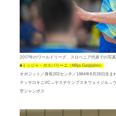
2017年のワールドリーグ、スロベニア代表での写真（ph
■ミッジャ・ガスパリーニ（Mitja Gasparini）
オポジット／身長202センチ／1984年6月26日生
テッサロキニVC→ヤスチケンブスキウェイジル→
空ジャンボス