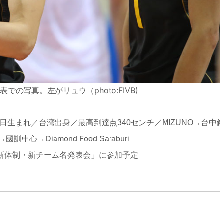
の写真。左がリュウ（photo:FIVB)
10日生まれ／台湾出身／最高到達点340センチ／MIZUNO→台
Diamond Food Saraburi
ズン新体制・新チーム名発表会」に参加予定