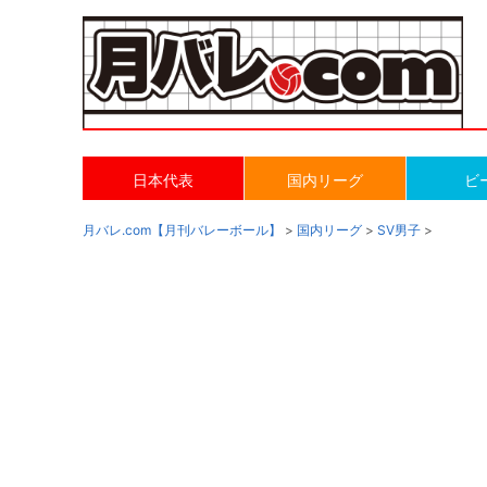
日本代表
国内リーグ
ビ
月バレ.com【月刊バレーボール】
>
国内リーグ
>
SV男子
>