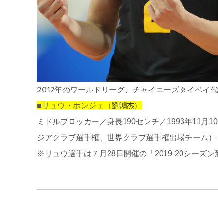
2017年のワールドリーグ、チャイニーズタイペイ代表で
■リュウ・ホンジェ（
劉鴻杰
）
ミドルブロッカー／身長190センチ／1993年11月
ジアクラブ選手権、世界クラブ選手権出場チーム）→國訓中心→
※リュウ選手は７月28日開催の「2019-20シー