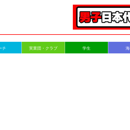
ーチ
実業団・クラブ
学生
海