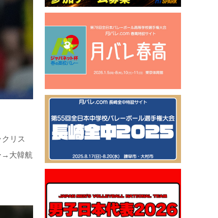
ラクリス
ー→大韓航