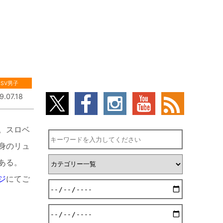
SV男子
9.07.18
。スロベ
身のリュ
ある。
ジ
にてご