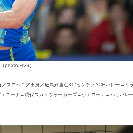
oto:FIVB）
まれ／スロべニア出身／最高到達点347センチ／ACHバレー→イ
ヴェローナ→現代スカイウォーカーズ→ヴェローナ→パリバレ