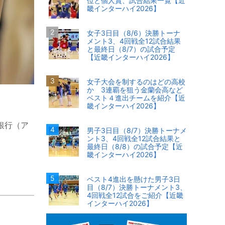
位と個人賞、試合結果一覧【近
畿インターハイ2026】
女子3日目（8/6）決勝トーナ
メント3、4回戦全12試合結果
と最終日（8/7）の試合予定
【近畿インターハイ2026】
女子大会を制するのはどの高校
か 3連覇を狙う金蘭会高など
ベスト４進出チームを紹介【近
畿インターハイ2026】
中銀行（ア
男子3日目（8/7）決勝トーナメ
ント3、4回戦全12試合結果と
最終日（8/8）の試合予定【近
畿インターハイ2026】
ベスト4進出を懸けた男子3日
目（8/7）決勝トーナメント3、
4回戦全12試合をご紹介【近畿
インターハイ2026】