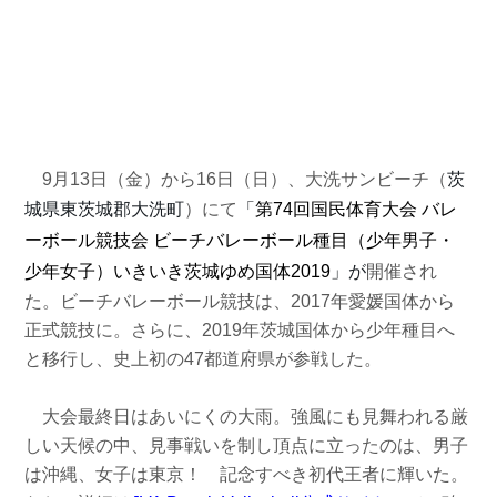
9月13日（金）から16日（日）、大洗サンビーチ（
茨
城県東茨城郡大洗町
）にて
「
第74回国民体育大会 バレ
ーボール競技会 ビーチバレーボール種目（少年男子・
少年女子）
いきいき茨城ゆめ国体2019
」が
開催され
た。ビーチバレーボール競技は、2017年愛媛国体から
正式競技に。さらに、2019年茨城国体から少年種目へ
と移行し、史上初の47都道府県が参戦した。
大会最終日はあいにくの大雨。強風にも見舞われる厳
しい天候の中、見事戦いを制し頂点に立ったのは、男子
は沖縄、女子は東京！ 記念すべき初代王者に輝いた。