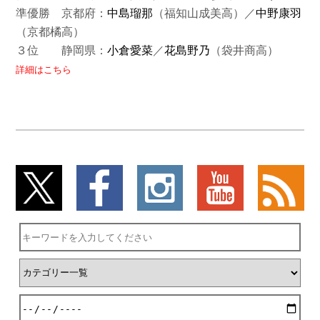
準優勝 京都府：
中島瑠那
（福知山成美高）／
中野康羽
（京都橘高）
３位 静岡県：
小倉愛菜
／
花島野乃
（袋井商高）
詳細はこちら