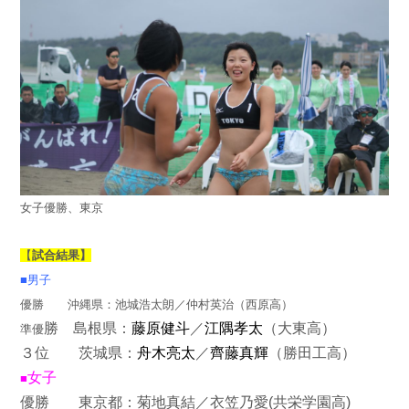
女子優勝、東京
【
試合結果】
■男子
優勝 沖縄県：池城浩太朗／仲村英治（西原高）
勝 島根県：
藤原健
斗
／
江隅孝太
（大東高）
準優
３位 茨城県：
舟木亮太
／
齊藤真輝
（勝田工高）
女子
■
優勝 東京都：菊地真結／衣笠乃愛(共栄学園高)