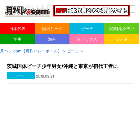
togg
navi
日本代表
国内リーグ
ビーチ
実業団/クラブ
学生
海外
トピックス
フォト
月バレ.com【月刊バレーボール】
>
ビーチ
>
茨城国体ビーチ少年男女/沖縄と東京が初代王者に
ビーチ
2019.09.21