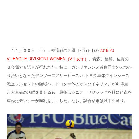
１１月３０日（土）、交流戦の２週目が行われた
2019-20
V.LEAGUE DIVISION1 WOMEN（V１女子）
。青森、福島、佐賀の
３会場で６試合が行われた。特に、カンファレンス首位同士のぶつか
り合いとなったデンソーエアリービーズvs.トヨタ車体クインシーズ
戦はフルセットの熱戦へ。トヨタ車体のオズソイネリマンが41得点
と大車輪の活躍を見せるも、最後はシニアードジャックを軸に得点を
重ねたデンソーが勝利を手にした。なお、
試合結果は以下の通り。