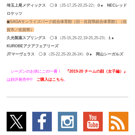
埼玉上尾メディックス
〇３
（25-17,25-20,25-22）
０
● NECレッド
ロケッツ
◼︎SAGAサンライズパーク総合体育館［旧・佐賀県総合体育館］
（佐
賀市／佐賀県）
久光製薬スプリングス
〇３
（25-15,25-22,19-25,25-23）
１●
KUROBEアクアフェアリーズ
JTマーヴェラス
〇３
（25-22,
25-20,26-24）
０
● 岡山シーガルズ
シーズンのお供にこの一冊！
『2019-20 チームの顔（女子編）』
は好評発売中!!
ご購入はこちら
。