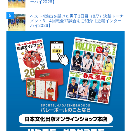
ーハイ2026】
ベスト4進出を懸けた男子3日目（8/7）決勝トーナ
メント3、4回戦全12試合をご紹介【近畿インター
ハイ2026】