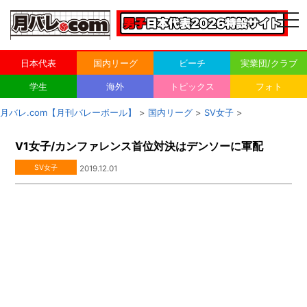
togg
navi
日本代表
国内リーグ
ビーチ
実業団/クラブ
学生
海外
トピックス
フォト
月バレ.com【月刊バレーボール】
>
国内リーグ
>
SV女子
>
V1女子/カンファレンス首位対決はデンソーに軍配
SV女子
2019.12.01