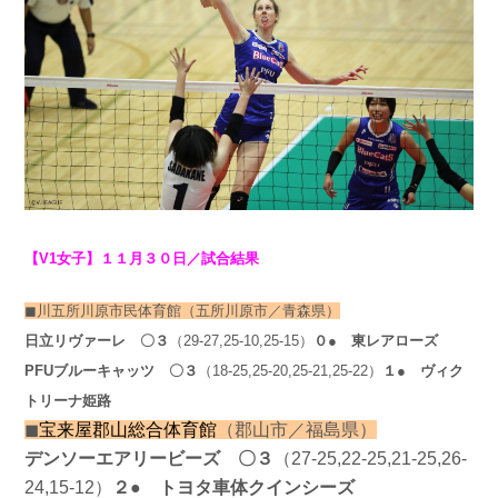
【V1女子】１１月３０日／試合結果
◼︎川五所川原市民体育館（五所川原市／青森県）
日立リヴァーレ
〇３
（29-27,25-10,25-15）
０● 東レアローズ
PFUブルーキャッツ
〇３
（18-25,25-20,25-21,25-22）
１● ヴィク
トリーナ姫路
◼︎
宝来屋郡山総合体育館
（郡山市／福島県）
デンソーエアリービーズ
〇３
（27-25,22-25,21-25,26-
24,15-12）
２● トヨタ車体クインシーズ