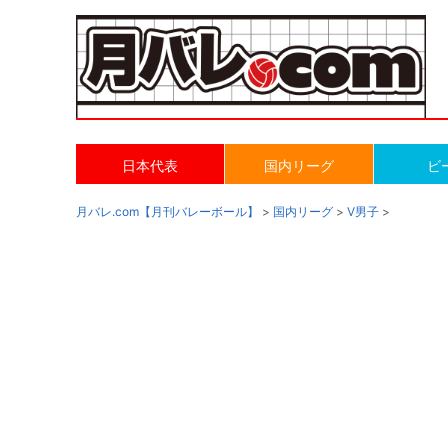
日本代表
国内リーグ
ビ
月バレ.com【月刊バレーボール】
>
国内リーグ
>
V男子
>