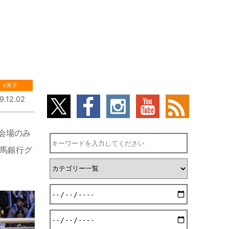
V男子
9.12.02
会場のみ
馬銀行グ