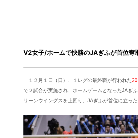
V2女子/ホームで快勝のJAぎふが首位奪
１２月１日（日）、１レグの最終戦が行われた
2
で
２試合が実施され、ホームゲームとなったJAぎ
リーンウイングスを上回り、JAぎふが首位に立った