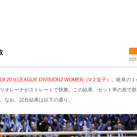
取
201
019-20 V.LEAGUE DIVISION2 WOMEN（V２女子）
。岐阜
の１
ふリオレーナがストレートで快勝。この結果、セット率の差で群
。
なお、試合結果は以下の通り。