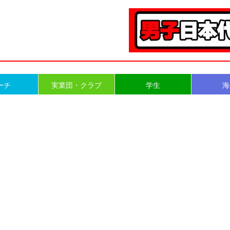
ーチ
実業団・クラブ
学生
海