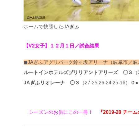
ホームで快勝したJAぎふ
【V2女子】１２
月１
日／試合結果
◼︎JAぎふアグリパーク鈴ヶ坂アリーナ（岐阜市／岐
ルートインホテルズブリリアントアリーズ
〇３
（
JAぎふリオレーナ
〇３
（27-25,26-24,25-16）
０
シーズンのお供にこの一冊！
『2019-20 チ