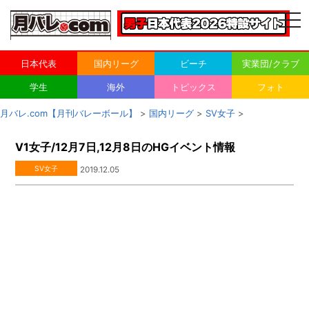
togg
navi
日本代表
国内リーグ
ビーチ
実業団/クラブ
学生
海外
トピックス
フォト
月バレ.com【月刊バレーボール】
>
国内リーグ
>
SV女子
>
V1女子/12月7日,12月8日のHGイベント情報
SV女子
2019.12.05