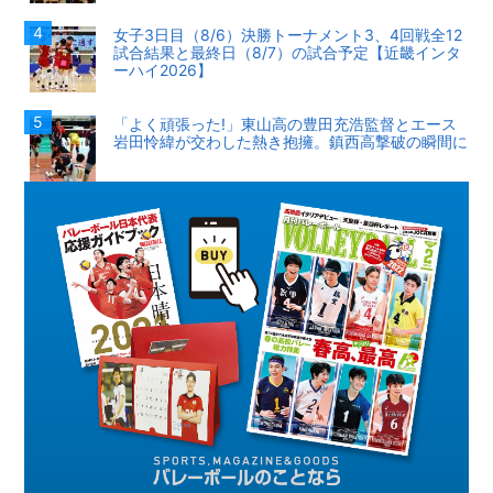
女子3日目（8/6）決勝トーナメント3、4回戦全12
試合結果と最終日（8/7）の試合予定【近畿インタ
ーハイ2026】
「よく頑張った!」東山高の豊田充浩監督とエース
岩田怜緯が交わした熱き抱擁。鎮西高撃破の瞬間に