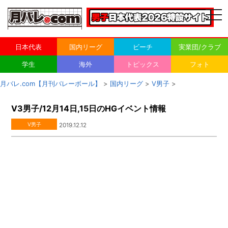
togg
navi
日本代表
国内リーグ
ビーチ
実業団/クラブ
学生
海外
トピックス
フォト
月バレ.com【月刊バレーボール】
>
国内リーグ
>
V男子
>
V3男子/12月14日,15日のHGイベント情報
V男子
2019.12.12