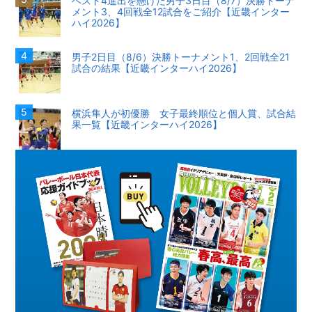
ベスト4進出を懸けた男子3日目（8/7）決勝トーナ
メント3、4回戦全12試合をご紹介【近畿インター
ハイ2026】
男子2日目（8/6）決勝トーナメント1、2回戦全21
試合の結果【近畿インターハイ2026】
横浜隼人が初優勝 女子最終順位と個人賞、試合結
果一覧【近畿インターハイ2026】