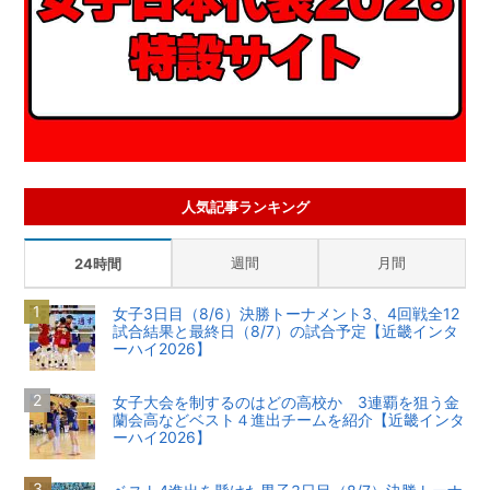
人気記事ランキング
週間
月間
24時間
女子3日目（8/6）決勝トーナメント3、4回戦全12
試合結果と最終日（8/7）の試合予定【近畿インタ
ーハイ2026】
女子大会を制するのはどの高校か 3連覇を狙う金
蘭会高などベスト４進出チームを紹介【近畿インタ
ーハイ2026】