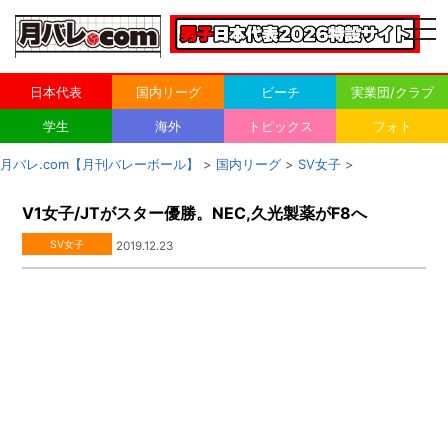
togg
navi
日本代表
国内リーグ
ビーチ
実業団/クラブ
学生
海外
トピックス
フォト
月バレ.com【月刊バレーボール】
>
国内リーグ
>
SV女子
>
V1女子/JTがスター優勝。NEC,久光製薬がF8へ
SV女子
2019.12.23