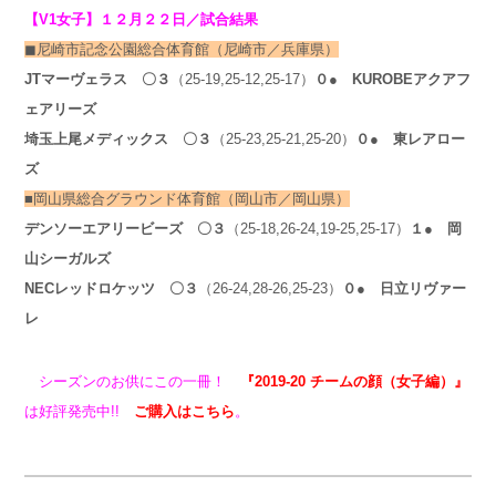
【V1女子】１２月２２日／試合結果
◼︎尼崎市記念公園総合体育館（尼崎市／兵庫県）
JTマーヴェラス
〇３
（25-19,25-12,25-17）
０● KUROBEアクアフ
ェアリーズ
埼玉上尾メディックス
〇３
（25-23,25-21,25-20）
０● 東レアロー
ズ
■岡山県総合グラウンド体育館（岡山市／岡山県）
デンソーエアリービーズ
〇３
（25-18,26-24,19-25,25-17）
１
● 岡
山シーガルズ
NECレッドロケッツ
〇３
（26-24,28-26,25-23）
０
● 日立リヴァー
レ
シーズンのお供にこの一冊！
『2019-20 チームの顔（女子編）』
は好評発売中!!
ご購入はこちら
。