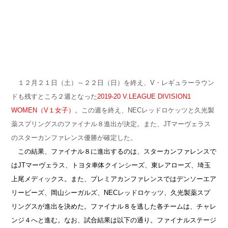
１２月２１日（土）～２２日（日）を終え、V・レギュラーラウン
ドも残すところ２週となった
2019-20 V.LEAGUE DIVISION1
WOMEN（V１女子）
。この週を終え、NECレッドロケッツと久光製
薬スプリングスのファイナル８進出が決定。また、JTマーヴェラス
のスターカンファレンス優勝が確定した。
この結果、ファイナル８に進出するのは、スターカンファレンスで
はJTマーヴェラス、トヨタ車体クインシーズ、東レアローズ、埼玉
上尾メディックス。また、プレミアカンファレンスではデンソーエア
リービーズ、岡山シーガルズ、NECレッドロケッツ、久光製薬スプ
リングスが進出を決めた。ファイナル８を逃した各チームは、チャレ
ンジ４へと進む。なお、
試合結果は以下の通り。
ファイナルステージ