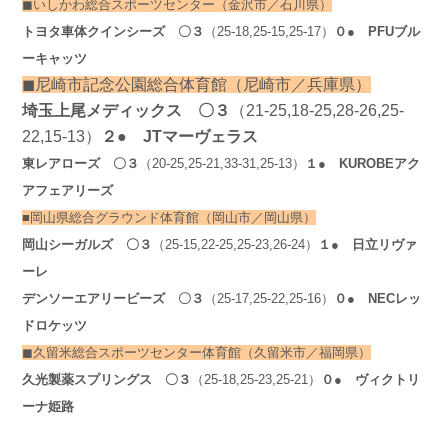
◼︎いしかわ総合スポーツセンター（金沢市／石川県）
トヨタ車体クインシーズ
〇３
（25-18,25-15,25-17）
０● PFUブル
ーキャッツ
◼︎尼崎市記念公園総合
体育館
（尼崎市／兵庫県）
埼玉上尾メディックス
〇３
（21-25,18-25,28-26,25-
22,15-13）
２● JTマーヴェラス
東レアローズ
〇３
（20-25,25-21,33-31,25-13）
１● KUROBEアク
アフェアリーズ
■岡山県総合グラウンド体育館（岡山市／岡山県）
岡山シーガルズ
〇３
（25-15,22-25,25-23,26-24）
１
● 日立リヴァ
ーレ
デンソーエアリービーズ
〇３
（25-17,25-22,25-16）
０
● NECレッ
ドロケッツ
◼︎久留米総合スポーツセンター体育館
（久留米市／福岡県）
久光製薬スプリングス
〇３
（25-18,25-23,25-21）
０● ヴィクトリ
ーナ姫路