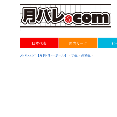
日本代表
国内リーグ
ビ
月バレ.com【月刊バレーボール】
>
学生
>
高校生
>