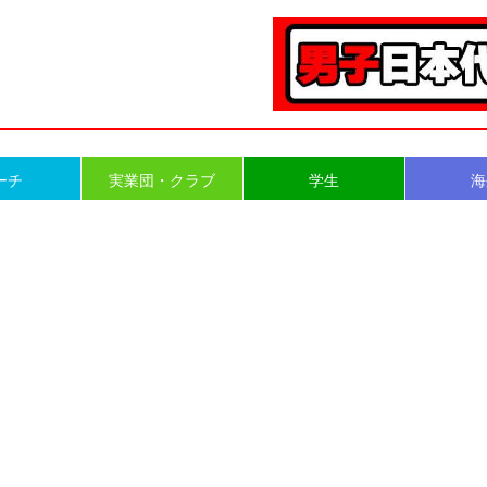
ーチ
実業団・クラブ
学生
海