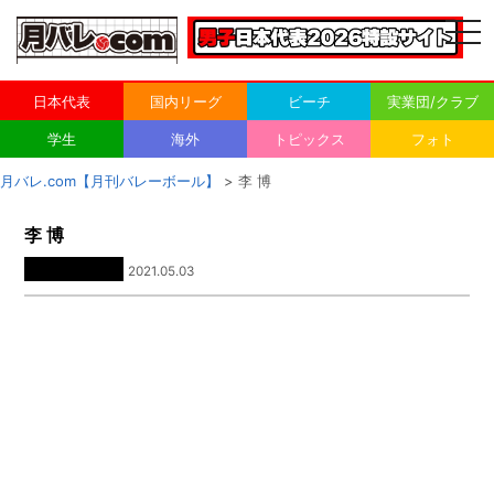
togg
navi
日本代表
国内リーグ
ビーチ
実業団/クラブ
学生
海外
トピックス
フォト
月バレ.com【月刊バレーボール】
> 李 博
李 博
2021.05.03