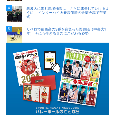
筑波大に進む馬場柚希は「さらに成長していけるよ
うに」 インターハイ＆春高優勝の金蘭会高で卒業
式
リベロで鎮西高の3番を背負った栗原陽（中央大1
年） 今にも生きるミスにこだわる姿勢