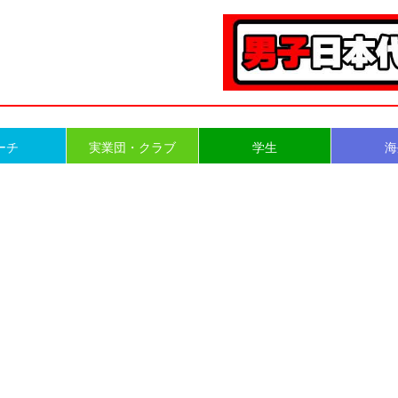
ーチ
実業団・クラブ
学生
海