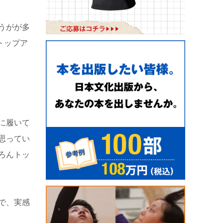
うがが多
トップア
に履いて
思ってい
ろんトッ
で、実感