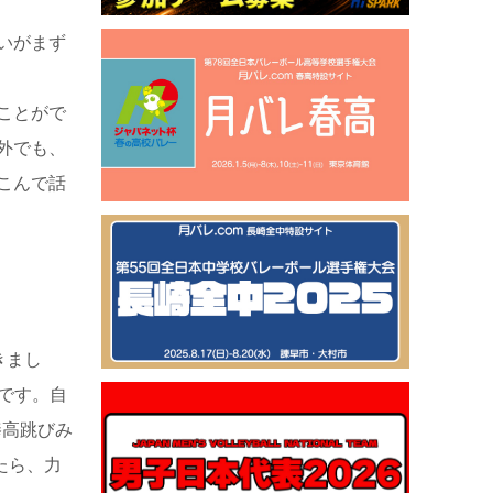
いがまず
ことがで
外でも、
こんで話
きまし
です。自
棒高跳びみ
たら、力