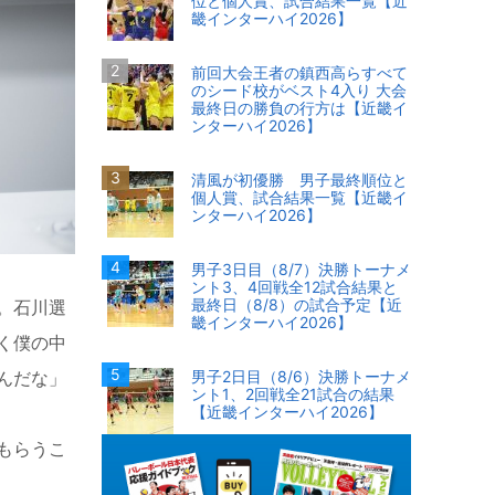
位と個人賞、試合結果一覧【近
畿インターハイ2026】
前回大会王者の鎮西高らすべて
のシード校がベスト4入り 大会
最終日の勝負の行方は【近畿イ
ンターハイ2026】
清風が初優勝 男子最終順位と
個人賞、試合結果一覧【近畿イ
ンターハイ2026】
男子3日目（8/7）決勝トーナメ
ント3、4回戦全12試合結果と
最終日（8/8）の試合予定【近
。石川選
畿インターハイ2026】
く僕の中
んだな」
男子2日目（8/6）決勝トーナメ
ント1、2回戦全21試合の結果
【近畿インターハイ2026】
もらうこ