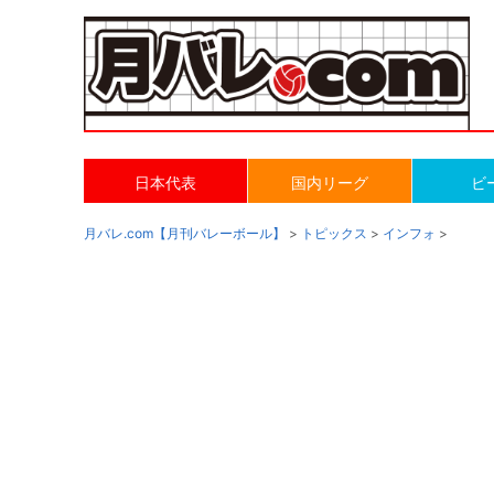
日本代表
国内リーグ
ビ
月バレ.com【月刊バレーボール】
>
トピックス
>
インフォ
>