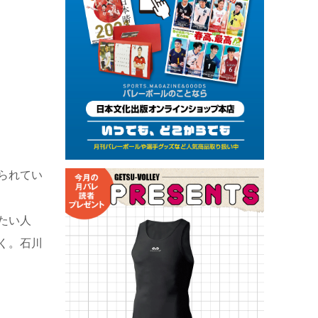
られてい
たい人
く。石川