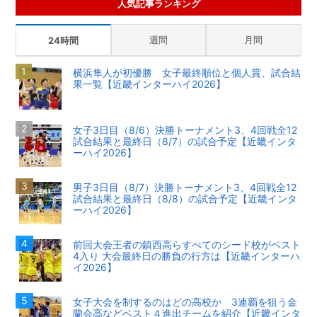
人気記事ランキング
週間
月間
24時間
横浜隼人が初優勝 女子最終順位と個人賞、試合結
果一覧【近畿インターハイ2026】
女子3日目（8/6）決勝トーナメント3、4回戦全12
試合結果と最終日（8/7）の試合予定【近畿インタ
ーハイ2026】
男子3日目（8/7）決勝トーナメント3、4回戦全12
試合結果と最終日（8/8）の試合予定【近畿インタ
ーハイ2026】
前回大会王者の鎮西高らすべてのシード校がベスト
4入り 大会最終日の勝負の行方は【近畿インターハ
イ2026】
女子大会を制するのはどの高校か 3連覇を狙う金
蘭会高などベスト４進出チームを紹介【近畿インタ