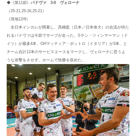
◆《第11節》
パドヴァ
3-0
ヴェローナ
（25-21,25-16,25-21）
（現地12/8）
全日本インカレが閉幕し、髙橋藍（日本／日本体大）の合流が待た
れるパドヴァは今節でサーブが走った。Sヤン・ツィンマーマン（ド
イツ）が最多4本、OHマッティア・ボットロ（イタリア）が3本、と
チーム合計12本のサービスエースをマークし、ヴェローナに思うよ
うな攻撃をさせず。ホームで快勝を収めた。