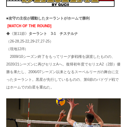
■
攻守の主役が躍動したターラントがホームで勝利
[MATCH OF THE ROUND]
◆《第11節》
ターラント
3-1
チステルナ
（26-28,25-22,29-27,27-25）
（現地12/8）
2009/10シーズン終了をもってリーグ参戦権を譲渡したものの、
2020/21シーズンに再びセリエAへ。復帰初年度でセリエA2（2部）優
勝を果たし、2006/07シーズン以来となるスーペルリーガの舞台に立
ったターラント。黒星が先行しているものの、第6節のパドヴァ戦で
はホームでの白星を重ねた。