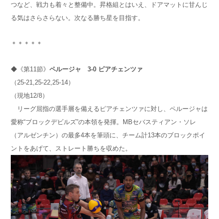
つなど、戦力も着々と整備中。昇格組とはいえ、ドアマットに甘んじ
る気はさらさらない。次なる勝ち星を目指す。
＊＊＊＊＊
◆《第11節》
ペルージャ
3-0
ピアチェンツァ
（25-21,25-22,25-14）
（現地12/8）
リーグ屈指の選手層を備えるピアチェンツァに対し、ペルージャは
愛称“ブロックデビルズ”の本領を発揮。MBセバスティアン・ソレ
（アルゼンチン）の最多4本を筆頭に、チーム計13本のブロックポイ
ントをあげて、ストレート勝ちを収めた。