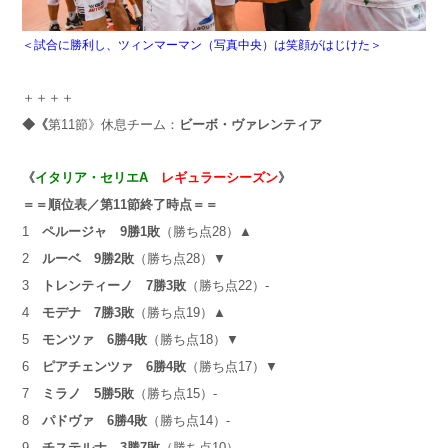
＜試合に勝利し、ツィンマーマン（写真中央）は笑顔がはじけた＞
＋＋＋＋
◆《
第11節》休息チーム：
ビーボ・ヴァレンティア
《
イタリア・セリエ
A
レギュラーシーズン
》
＝＝順位表／第11
節終了時点＝＝
1
ペルージャ
9
勝
1
敗
（勝ち点28）▲
2
ルーベ
9
勝
2
敗
（勝ち点28）▼
3
トレンティーノ
7
勝
3
敗
（勝ち点22）-
4
モデナ
7
勝
3
敗
（勝ち点19）▲
5
モンツァ
6
勝
4
敗
（勝ち点18）▼
6
ピアチェンツァ
6
勝
4
敗
（勝ち点17）▼
7
ミラノ
5
勝
5
敗
（勝ち点15）-
8
パドヴァ
6
勝
4
敗
（勝ち点14）-
9
チステルナ
3
勝
7
敗
（勝ち点10）-