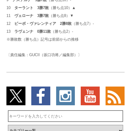
10
ターラント
3
勝
7
敗
（勝ち点10）▲
11
ヴェローナ
3
勝
7
敗
（勝ち点8）▼
12
ビーボ・ヴァレンティア
2
勝
8
敗
（勝ち点7）-
13
ラヴェンナ
0勝11敗
（勝ち点2）-
※勝敗数（勝ち点）記号は前節からの推移
〔責任編集：GUCII（坂口功将／編集部）〕