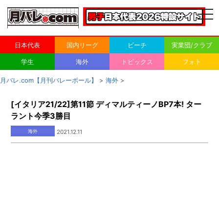
togg
navi
日本代表
国内リーグ
ビーチ
実業団/クラブ
学生
海外
トピックス
フォト
月バレ.com【月刊バレーボール】
>
海外
>
[イタリア21/22]第11節 ディマルティーノBP7本! ター
ラント今季3勝目
海外
2021.12.11