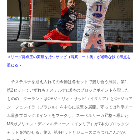
＜リーグ得点王の実績を持つサッビ（写真コート奥）が老獪な技で得点を
重ねる＞
チステルナを迎え入れての今節は各セットで競り合う展開。第1、
第2セットでいずれもチステルナに8本のブロックポイントを喫した
ものの、ターラントはOPジュリオ・サッビ（イタリア）とOHジョア
ン・フェレイラ（ブラジル）を中心に攻撃を展開。守っては昨季チー
ム最多ブロックポイントをマークし、スーペルリーガ昇格へ導いた
MBガブリエレ・ディマルティーノ（イタリア）が7本のブロックシ
ャットを浴びせる。第3、第4セットとジュースにもつれこんだが、