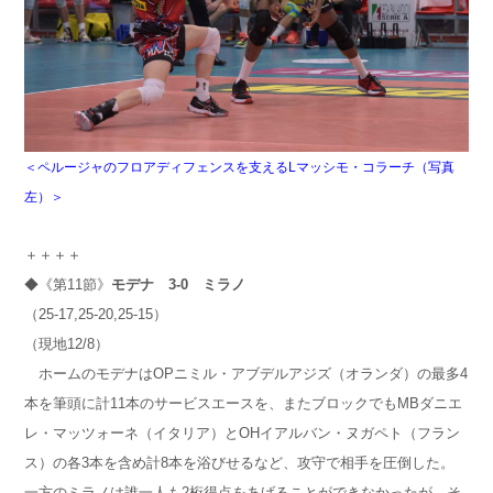
＜ペルージャのフロアディフェンスを支えるLマッシモ・コラーチ（写真
左）＞
＋＋＋＋
◆《第11節》
モデナ
3-0
ミラノ
（25-17,25-20,25-15）
（現地12/8）
ホームのモデナはOPニミル・アブデルアジズ（オランダ）の最多4
本を筆頭に計11本のサービスエースを、またブロックでもMBダニエ
レ・マッツォーネ（イタリア）とOHイアルバン・ヌガペト（フラン
ス）の各3本を含め計8本を浴びせるなど、攻守で相手を圧倒した。
一方のミラノは誰一人も2桁得点をあげることができなかったが、そ