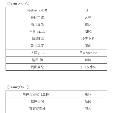
【Teamレッド】
小幡真子（主将）
JT
長岡望悠
久光
石川真佑
東レ
吉田あゆみ
NEC
山口珠李
埼玉上尾
及川真夢
岡山
入澤まい
日立Astemo
清田 萌
姫路
周田夏紀
トヨタ車体
【Teamブルー】
白井美沙紀（主将）
東レ
櫻井美樹
姫路
古賀紗理那
NEC