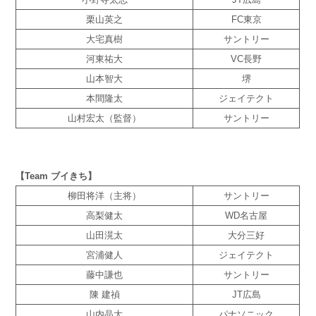
栗山英之
FC東京
大宅真樹
サントリー
河東祐大
VC長野
山本智大
堺
本間隆太
ジェイテクト
山村宏太（監督）
サントリー
【Team ブイきち】
柳田将洋（主将）
サントリー
高梨健太
WD名古屋
山田滉太
大分三好
宮浦健人
ジェイテクト
藤中謙也
サントリー
陳 建禎
JT広島
山内晶大
パナソニック