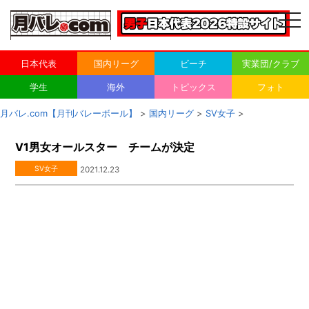
togg
navi
日本代表
国内リーグ
ビーチ
実業団/クラブ
学生
海外
トピックス
フォト
月バレ.com【月刊バレーボール】
>
国内リーグ
>
SV女子
>
V1男女オールスター チームが決定
SV女子
2021.12.23