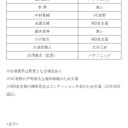
李 博
東レ
中村竜輔
VC長野
永露元稀
WD名古屋
藤井直伸
東レ
小川智大
WD名古屋
久保田雅人
大分三好
白澤健児（監督）
パナソニック
※出場選手は変更となる場合あり
※VC長野の戸嵜嵩大は海外移籍のため欠場
※WD名古屋の傳田亮太はコンディション不良のため欠場（12月24日
追記）
<女子>