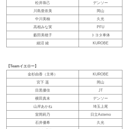
松井珠己
デンソー
川島亜依美
岡山
中川美柚
久光
高相みな実
PFU
藪田美穂子
トヨタ車体
細沼 綾
KUROBE
【Teamイエロー】
金杉由香（主将）
KUROBE
宮下 遥
岡山
目黒優佳
JT
横田真未
デンソー
山岸あかね
埼玉上尾
室岡莉乃
日立Astemo
石井優希
久光