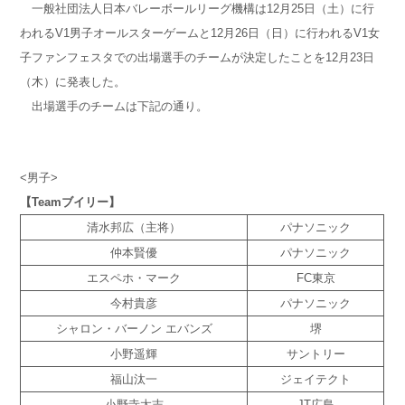
一般社団法人日本バレーボールリーグ機構は12月25日（土）に行
われるV1男子オールスターゲームと12月26日（日）に行われるV1女
子ファンフェスタでの出場選手のチームが決定したことを12月23日
（木）に発表した。
出場選手のチームは下記の通り。
<男子>
【Teamブイリー】
清水邦広（主将）
パナソニック
仲本賢優
パナソニック
エスペホ・マーク
FC東京
今村貴彦
パナソニック
シャロン・バーノン エバンズ
堺
小野遥輝
サントリー
福山汰一
ジェイテクト
小野寺太志
JT広島