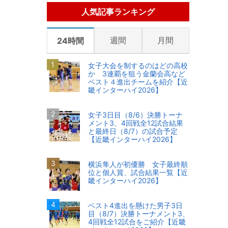
人気記事ランキング
週間
月間
24時間
女子大会を制するのはどの高校
か 3連覇を狙う金蘭会高など
ベスト４進出チームを紹介【近
畿インターハイ2026】
女子3日目（8/6）決勝トーナ
メント3、4回戦全12試合結果
と最終日（8/7）の試合予定
【近畿インターハイ2026】
横浜隼人が初優勝 女子最終順
位と個人賞、試合結果一覧【近
畿インターハイ2026】
ベスト4進出を懸けた男子3日
目（8/7）決勝トーナメント3、
4回戦全12試合をご紹介【近畿