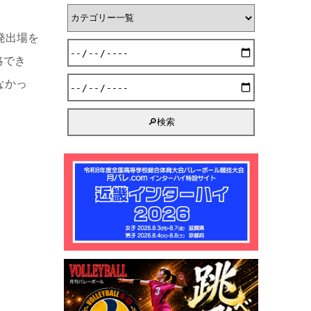
発出場を
略でき
なかっ