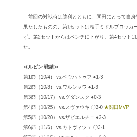
前回の対戦時は勝利とともに、関田にとって自身初
果たしたものの、第1セットは相手ミドルブロッカ
ず。第2セットからはベンチに下がり、第4セット1
た。
≪ルビン 戦績≫
第1節（10/4） vs.ベウハトゥフ ●1-3
第2節（10/8） vs.ワルシャワ ●1-3
第3節（10/17） vs.グダンスク ●0-3
第4節（10/25） vs.スヴァウキ 〇3-0
★関田MVP
第5節（10/28） vs.ザビエルチェ ●2-3
第6節（11/6） vs.カトヴィツェ 〇3-1