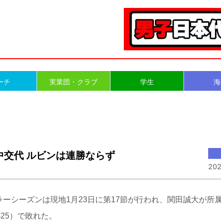
ーチ
実業団・クラブ
学生
海
途中交代 ルビンは連勝ならず
202
ュラーシーズンは現地1月23日に第17節が行われ、関田誠大が所
18-25）で敗れた。