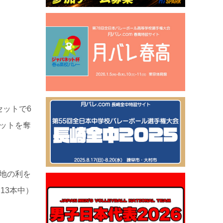
セットで6
ットを奪
地の利を
13本中）