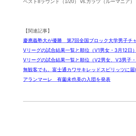
ベスト8ラウンド（1/20） vs.ガラツ（ルーマニア） ●
【関連記事】
慶應義塾大が優勝 第7回全国ブロック大学男子チャン
Vリーグの試合結果一覧と順位（V1男女・3月12日
Vリーグの試合結果一覧と順位（V2男女、V3男子・
無観客でも。富士通カワサキレッドスピリッツに届
アランマーレ 有薗未也美の入団を発表