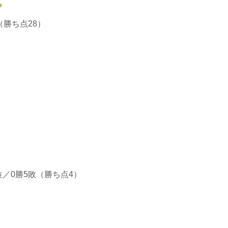
P
勝ち点28）
／0勝5敗（勝ち点4）