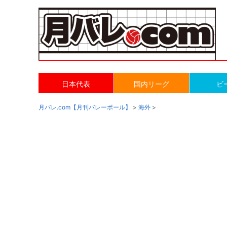
日本代表
国内リーグ
ビ
月バレ.com【月刊バレーボール】
>
海外
>