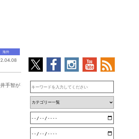
海外
2.04.08
、井手智が