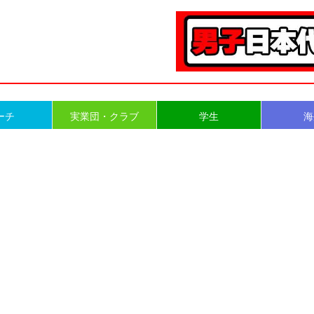
ーチ
実業団・クラブ
学生
海