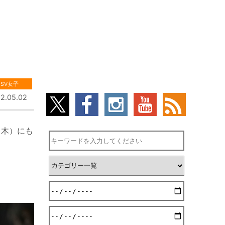
SV女子
2.05.02
（木）にも