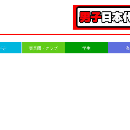
ーチ
実業団・クラブ
学生
海