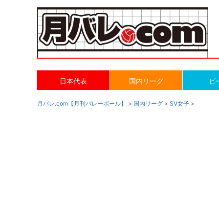
日本代表
国内リーグ
ビ
月バレ.com【月刊バレーボール】
>
国内リーグ
>
SV女子
>