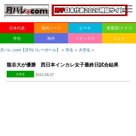
togg
navi
日本代表
国内リーグ
ビーチ
実業団/クラブ
学生
海外
トピックス
フォト
月バレ.com【月刊バレーボール】
>
学生
>
大学生
>
龍谷大が優勝 西日本インカレ女子最終日試合結果
大学生
2022.06.27