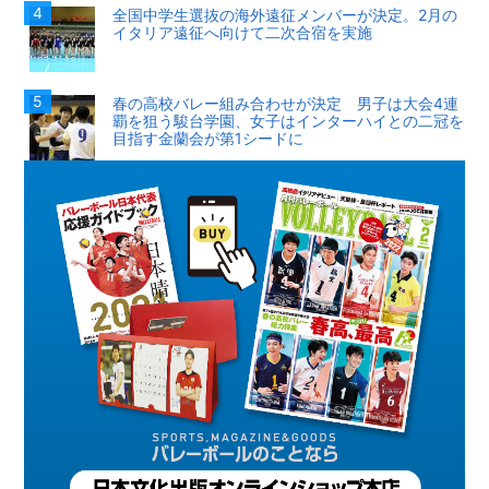
全国中学生選抜の海外遠征メンバーが決定。2月の
イタリア遠征へ向けて二次合宿を実施
春の高校バレー組み合わせが決定 男子は大会4連
覇を狙う駿台学園、女子はインターハイとの二冠を
目指す金蘭会が第1シードに