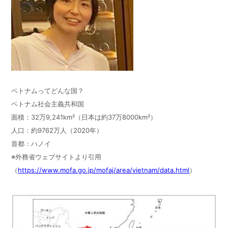
ベトナムってどんな国？
ベトナム社会主義共和国
面積：32万9,241km²（日本は約37万8000km²）
人口：約9762万人（2020年）
首都：ハノイ
※外務省ウェブサイトより引用
（
https://www.mofa.go.jp/mofaj/area/vietnam/data.html
）