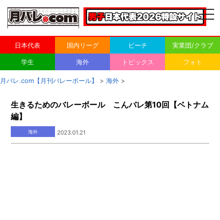
togg
navi
日本代表
国内リーグ
ビーチ
実業団/クラブ
学生
海外
トピックス
フォト
月バレ.com【月刊バレーボール】
>
海外
>
生きるためのバレーボール こんバレ第10回【ベトナム
編】
海外
2023.01.21