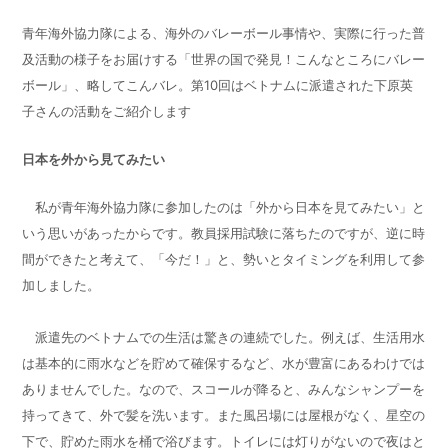
青年海外協力隊による、海外のバレーボール事情や、実際に行った普
及活動の様子をお届けする「世界の国で発見！こんなところにバレー
ボール」、略してこんバレ。第10回はベトナムに派遣された下原英
子さんの活動をご紹介します
日本を外から見てみたい
私が青年海外協力隊に参加したのは「外から日本を見てみたい」と
いう思いがあったからです。教員採用試験に落ちたのですが、逆に時
間ができたと考えて、「今だ！」と、勢いとタイミングを利用して参
加しました。
派遣先のベトナムでの生活は驚きの連続でした。例えば、生活用水
は基本的に雨水などを貯めて確保するなど、水が豊富にあるわけでは
ありませんでした。なので、スコールが降ると、みんなシャンプーを
持ってきて、外で髪を洗います。また風呂場には屋根がなく、星空の
下で、貯めた雨水を桶で浴びます。トイレには灯りがないので夜はと