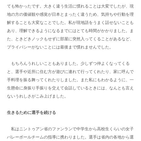
ても怖かったです。大きく違う生活に慣れることは大変でしたが、現
地の方の価値観や感覚が日本とまったく違うため、気持ちや行動を理
解することも大変なことでした。私が現地語をうまく話せないことも
あり、理解できるようになるまでにはとても時間がかかりました。ま
た、ときどきノックもせずに部屋に突然入ってくることがあるなど、
プライバシーがないことには最後まで慣れませんでした。
もちろんうれしいこともありました。少しずつ仲よくなってくる
と、選手や近所に住む方が遊びに連れて行ってくれたり、家に呼んで
手料理を振る舞ってくれたりしました。また私にもわかるように、一
生懸命に身振り手振りを交えて会話しているときには、なんとも言え
ないうれしさがこみ上げました。
生きるために選手を続ける
私はニントゥアン省のファンランで中学生から高校生くらいの女子
バレーボールチームの指導に携わりました。選手は省内の各地から選