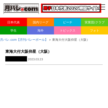
togg
navi
日本代表
国内リーグ
ビーチ
実業団/クラブ
学生
海外
トピックス
フォト
月バレ.com【月刊バレーボール】
> 東海大付大阪仰星（大阪）
東海大付大阪仰星（大阪）
2023.03.23