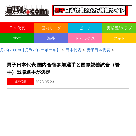
togg
navi
日本代表
国内リーグ
ビーチ
実業団/クラブ
学生
海外
トピックス
フォト
月バレ.com【月刊バレーボール】
>
日本代表
>
男子日本代表
>
男子日本代表 国内合宿参加選手と国際親善試合（岩
手）出場選手が決定
日本代表
2023.05.23