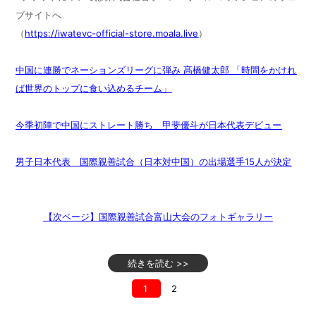
ブサイトへ
（
https://iwatevc-official-store.moala.live
）
中国に連勝でネーションズリーグに弾み 髙橋健太郎 「時間をかけれ
ば世界のトップに食い込めるチーム」
今季初陣で中国にストレート勝ち 甲斐優斗が日本代表デビュー
男子日本代表 国際親善試合（日本対中国）の出場選手15人が決定
【次ページ】国際親善試合富山大会のフォトギャラリー
続きを読む >>
1
2