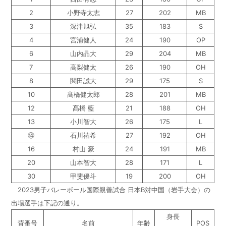
2
小野寺太志
27
202
MB
3
深津旭弘
35
183
S
4
宮浦健人
24
190
OP
6
山内晶大
29
204
MB
7
高梨健太
26
190
OH
8
関田誠大
29
175
S
10
髙橋健太郎
28
201
MB
12
髙橋 藍
21
188
OH
13
小川智大
26
175
L
⑭
石川祐希
27
192
OH
16
村山 豪
24
191
MB
20
山本智大
28
171
L
30
甲斐優斗
19
200
OH
2023男子バレーボール国際親善試合 日本B対中国（岩手大会）の
出場選手は下記の通り。
身長
背番号
名前
年齢
POS