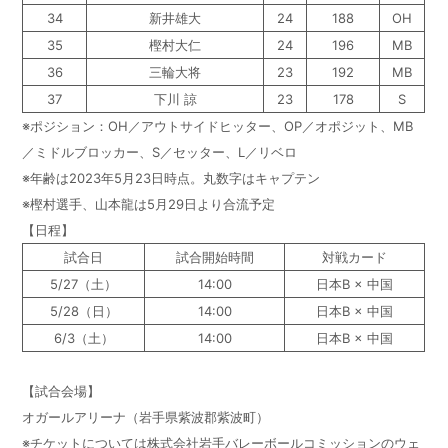
34
新井雄大
24
188
OH
35
樫村大仁
24
196
MB
36
三輪大将
23
192
MB
37
下川 諒
23
178
S
※ポジション：OH／アウトサイドヒッター、OP／オポジット、MB
／ミドルブロッカー、S／セッター、L／リベロ
※年齢は2023年5月23日時点。丸数字はキャプテン
※樫村選手、山本龍は5月29日より合流予定
【日程】
試合日
試合開始時間
対戦カード
5/27（土）
14:00
日本B × 中国
5/28（日）
14:00
日本B × 中国
6/3（土）
14:00
日本B × 中国
【試合会場】
オガールアリーナ（岩手県紫波郡紫波町）
※チケットについては株式会社岩手バレーボールコミッションのウェ