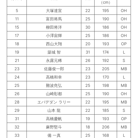
（cm）
5
大塚達宣
22
195
OH
11
富田将馬
25
190
OH
15
柳田将洋
30
186
OH
17
小澤宙輝
25
186
OH
18
西山大翔
20
193
OP
19
築城 智
31
174
L
21
永露元稀
26
192
S
23
佐藤俊一郎
23
205
MB
24
高橋和幸
23
170
L
25
難波尭弘
25
198
MB
26
山崎彰都
25
190
OH
28
エバデダン ラリー
22
195
MB
29
山本 龍
22
185
S
31
高橋慶帆
19
193
OP
32
麻野堅斗
18
206
MB
33
備 一真
25
168
L