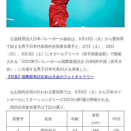
公益財団法人日本バレーボール協会は、5月23日（火）から愛知県
で始まる男子日本代表国内合宿参加選手と、27日（土）、28日
（日）、6月3日（土）にオガールアリーナ（岩手県紫波郡）で開催
される「2023男子バレーボール国際親善試合 日本B対中国（岩手大
会）」に出場する男子日本代表20人を発表した。
【写真】国際親善試合富山大会のフォトギャラリー
なお国内合宿の行われる愛知県では、6月6日（火）から日本ガイ
シホールにてネーションズリーグ2023の第1週が開催される。
国内合宿参加選手は下記の通り。
身長
背番号
名前
年齢
POS
（cm）
1
西田有志
23
186
OP