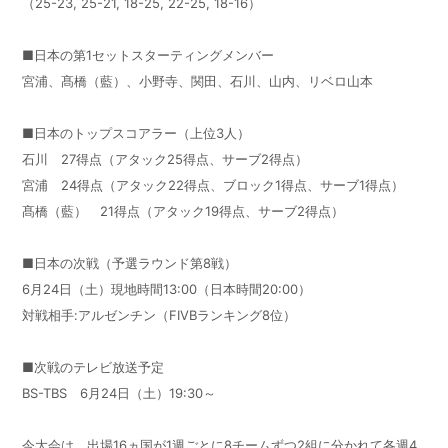
（
25-23, 25-21, 18-25, 22-25, 18-16
）
■日本の第
1
セットスターティングメンバー
宮浦、髙橋（藍）、小野寺、関田、石川、山内、リベロ山本
■日本のトップスコアラー（上位
3
人）
石川
27
得点（アタック
25
得点、サーブ
2
得点）
宮浦
24
得点（アタック
22
得点、ブロック
1
得点、サーブ
1
得点）
髙橋（藍）
21
得点（アタック
19
得点、サーブ
2
得点）
■日本の次戦（予選ラウンド第
8
戦）
6月
24
日（土）現地時間
13:00
（日本時間
20:00
）
対戦相手
:
アルゼンチン（
FIVB
ランキング
8
位）
■次戦のテレビ放送予定
BS-TBS
6
月
24
日（土）
19:30
～
今大会は、出場
16
ヵ国が
1
週ごとに
8
チームずつ
2
組に分かれて各週
4