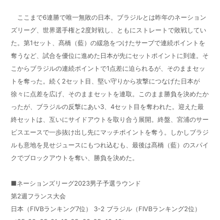
ここまで
6
連勝で唯一無敗の日本。ブラジルとは昨年のネーション
ズリーグ、世界選手権と
2
度対戦し、ともにストレートで敗戦してい
た。第
1
セット、髙橋（藍）の緩急をつけたサーブで連続ポイントを
奪うなど、試合を優位に進めた日本が先にセットポイントに到達。そ
こからブラジルの連続ポイントで
1
点差に迫られるが、そのままセッ
トを奪った。続く
2
セット目、堅い守りから攻撃につなげた日本が
徐々に点差を広げ、そのままセットを連取。このまま勝負を決めたか
ったが、ブラジルの反撃にあい
3
、
4
セット目を奪われた。迎えた最
終セットは、互いにサイドアウトを取り合う展開。終盤、宮浦のサー
ビスエースで一歩抜け出し先にマッチポイントを奪う。しかしブラジ
ルも意地を見せジュースにもつれ込むも、最後は髙橋（藍）のスパイ
クでブロックアウトを奪い、勝負を決めた。
■ネーションズリーグ
2023
男子予選ラウンド
第
2
週フランス大会
日本（
FIVB
ランキング
7
位）
3-2
ブラジル（
FIVB
ランキング
2
位）