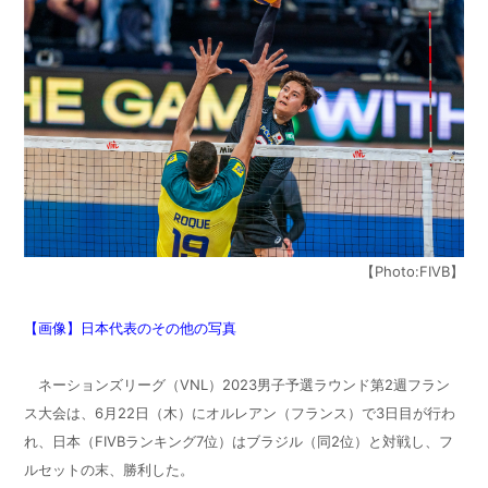
【Photo:FIVB】
【画像】日本代表のその他の写真
ネーションズリーグ（
VNL
）
2023
男子予選ラウンド第
2
週フラン
ス大会は、
6
月
22
日（木）にオルレアン（フランス）で
3
日目が行わ
れ、日本（
FIVB
ランキング
7
位）はブラジル（同
2
位）と対戦し、フ
ルセットの末、勝利した。