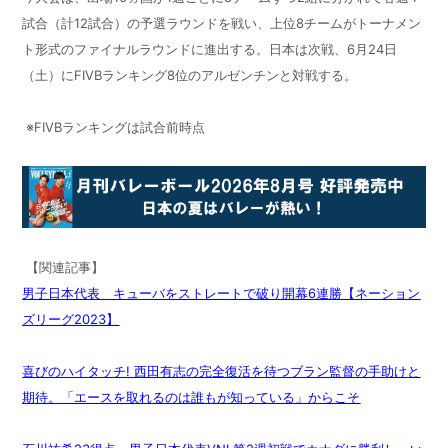
試合（計
12
試合）の予選ラウンドを戦い、上位
8
チームがトーナメン
ト形式のファイナルラウンドに進出する。日本は次戦、
6
月
24
日
（土）に
FIVB
ランキング
8
位のアルゼンチンと対戦する。
※FIVBランキングは試合前時点
【関連記事】
男子日本代表 キューバをストレートで破り開幕6連勝【ネーション
ズリーグ2023】
喜びのハイタッチ! 西田有志の完全復活を待つブラン監督の手助けと
期待。「エースを取れるのは誰もが知っている」からこそ