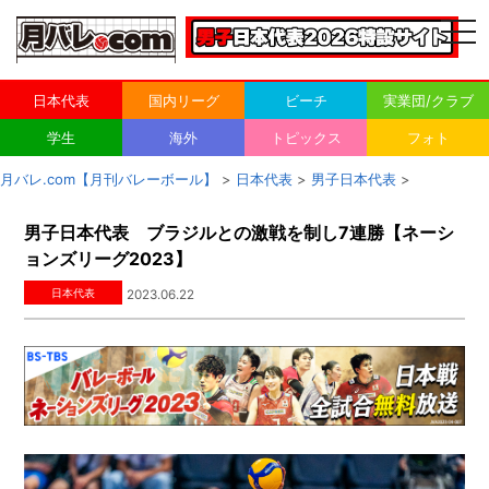
togg
navi
日本代表
国内リーグ
ビーチ
実業団/クラブ
学生
海外
トピックス
フォト
月バレ.com【月刊バレーボール】
>
日本代表
>
男子日本代表
>
男子日本代表 ブラジルとの激戦を制し7連勝【ネーシ
ョンズリーグ2023】
日本代表
2023.06.22