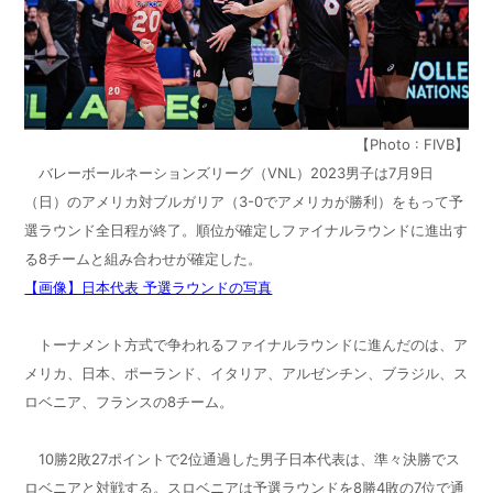
【Photo : FIVB】
バレーボールネーションズリーグ（
VNL
）
2023
男子は
7
月
9
日
（日）のアメリカ対ブルガリア（
3-0
でアメリカが勝利）をもって予
選ラウンド全日程が終了。順位が確定しファイナルラウンドに進出す
る
8
チームと組み合わせが確定した。
【画像】日本代表 予選ラウンドの写真
トーナメント方式で争われるファイナルラウンドに進んだのは、ア
メリカ、日本、ポーランド、イタリア、アルゼンチン、ブラジル、ス
ロベニア、フランスの
8
チーム。
10
勝
2
敗
27
ポイントで
2
位通過した男子日本代表は、準々決勝でス
ロベニアと対戦する。スロベニアは予選ラウンドを
8
勝
4
敗の
7
位で通