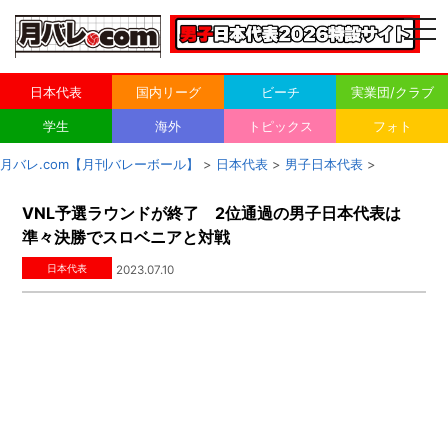
togg
navi
日本代表
国内リーグ
ビーチ
実業団/クラブ
学生
海外
トピックス
フォト
月バレ.com【月刊バレーボール】
>
日本代表
>
男子日本代表
>
VNL予選ラウンドが終了 2位通過の男子日本代表は
準々決勝でスロベニアと対戦
日本代表
2023.07.10