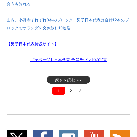
合うも敗れる
山内、小野寺それぞれ3本のブロック 男子日本代表は合計12本のブ
ロックでオランダを突き放し10連勝
【男子日本代表特設サイト】
【次ページ】日本代表 予選ラウンドの写真
続きを読む >>
1
2
3