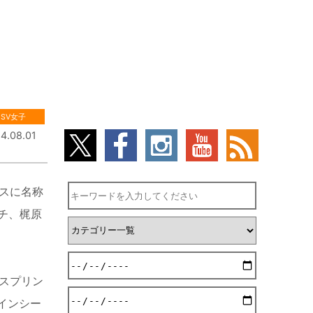
SV女子
4.08.01
ラスに名称
チ、梶原
光スプリン
インシー