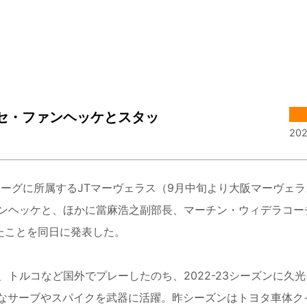
セ・ファンヘッケとスタッ
202
ーグに所属するJTマーヴェラス（9月中旬より大阪マーヴェ
ンヘッケと、ほかに當麻浩之副部長、マーチン・ウィデラコー
たことを同日に発表した。
ルコなど国外でプレーしたのち、2022-23シーズンに久
力なサーブやスパイクを武器に活躍。昨シーズンはトヨタ車体ク