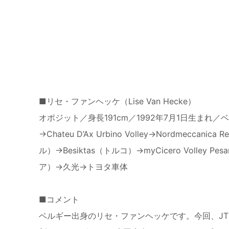
■リセ・ファンヘッケ（Lise Van Hecke）
オポジット／身長191cm／1992年7月1日生まれ／ベルギー
→Chateu D’Ax Urbino Volley→Nordmeccani
ル）→Besiktas（トルコ）→myCicero Volley Pesa
ア）→久光→トヨタ車体
■コメント
ベルギー出身のリセ・ファンヘッケです。今回、J