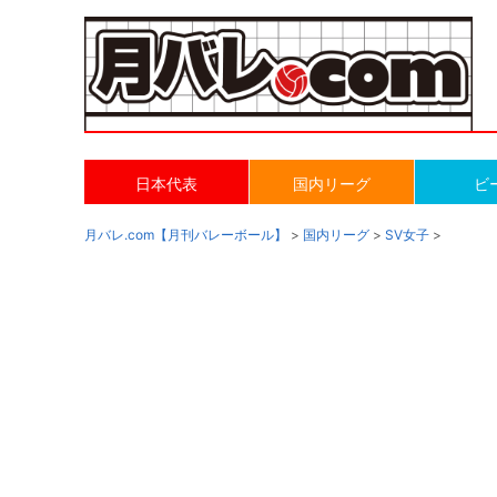
日本代表
国内リーグ
ビ
月バレ.com【月刊バレーボール】
>
国内リーグ
>
SV女子
>