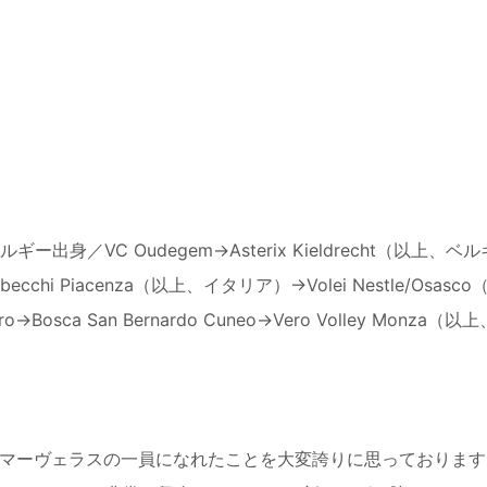
出身／VC Oudegem→Asterix Kieldrecht（以上、ベ
ca Rebecchi Piacenza（以上、イタリア）→Volei Nestle/Osas
ro→Bosca San Bernardo Cuneo→Vero Volley Monza（
Tマーヴェラスの一員になれたことを大変誇りに思っております