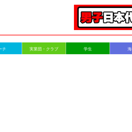
ーチ
実業団・クラブ
学生
海