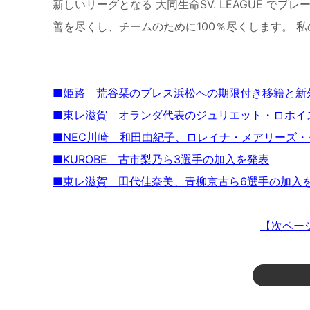
新しいリーグとなる 大同生命SV. LEAGUE 
善を尽くし、チームのために100％尽くします。 
■姫路 荒谷栞のブレス浜松への期限付き移籍と新
■東レ滋賀 オランダ代表のジュリエット・ロホ
■NEC川崎 和田由紀子、ロレイナ・メアリーズ
■KUROBE 古市梨乃ら3選手の加入を発表
■東レ滋賀 田代佳奈美、青柳京古ら6選手の加入
【次ペー