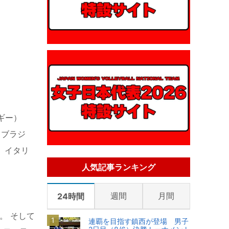
ルギー）
co（ブラジ
以上、イタリ
人気記事ランキング
週間
月間
24時間
。 そして
連覇を目指す鎮西が登場 男子