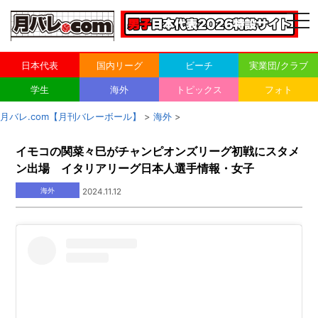
togg
navi
日本代表
国内リーグ
ビーチ
実業団/クラブ
学生
海外
トピックス
フォト
月バレ.com【月刊バレーボール】
>
海外
>
イモコの関菜々巳がチャンピオンズリーグ初戦にスタメ
ン出場 イタリアリーグ日本人選手情報・女子
海外
2024.11.12