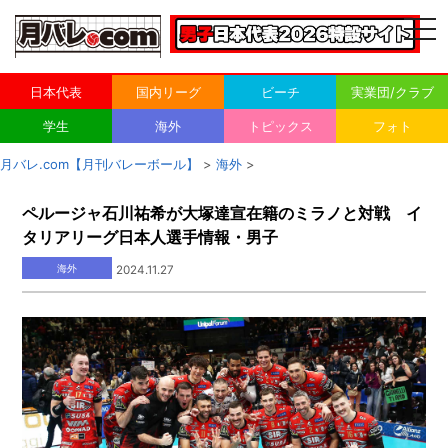
togg
navi
日本代表
国内リーグ
ビーチ
実業団/クラブ
学生
海外
トピックス
フォト
月バレ.com【月刊バレーボール】
>
海外
>
ペルージャ石川祐希が大塚達宣在籍のミラノと対戦 イ
タリアリーグ日本人選手情報・男子
海外
2024.11.27