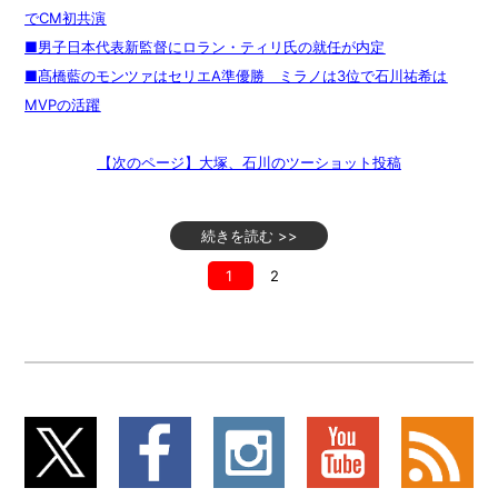
でCM初共演
■男子日本代表新監督にロラン・ティリ氏の就任が内定
■髙橋藍のモンツァはセリエA準優勝 ミラノは3位で石川祐希は
MVPの活躍
【次のページ】大塚、石川のツーショット投稿
続きを読む >>
1
2