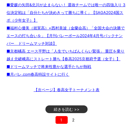
■愛
媛の矢田&北川が止まらない！ 選抜チームでは唯一の四強入り 3
位決定戦は「自分たちが決めきって勝ちに導く」【SAGA2024国ス
ポ（少年女子）】
■福村心優美（就実高）×西村美波（金蘭会高）「全国大会の決勝で
エースの打ち合いを」【月刊バレーボール2024年4月号バックナン
バー ドリームマッチ対談】
■京都橘高 エース平野は「人生でいちばんくらい緊張」 重圧を乗り
越え北嵯峨高にストレート勝ち【春高2025京都府予選（女子）】
■ドリームマッチで将来性豊かな選手たちが熱戦
■月バレ.com春高特設サイトに行く
【次ページ】春高女子トーナメント表
続きを読む >>
1
2