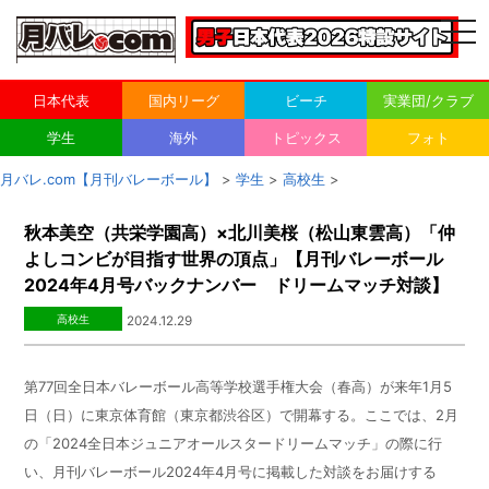
togg
navi
日本代表
国内リーグ
ビーチ
実業団/クラブ
学生
海外
トピックス
フォト
月バレ.com【月刊バレーボール】
>
学生
>
高校生
>
秋本美空（共栄学園高）×北川美桜（松山東雲高）「仲
よしコンビが目指す世界の頂点」【月刊バレーボール
2024年4月号バックナンバー ドリームマッチ対談】
高校生
2024.12.29
第77回全日本バレーボール高等学校選手権大会（春高）が来年
1
月5
日（日）に東京体育館（東京都渋谷区）で開幕する。ここでは、
2
月
の「
2024
全日本ジュニアオールスタードリームマッチ」の際に行
い、月刊バレーボール
2024
年
4
月号に掲載した対談をお届けする