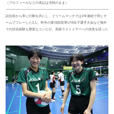
（プロフィールなどの表記は当時のまま）
————————————————————————————————
試合前から常に行動を共にし、ドリームマッチでは
2
年連続で同じチ
ームでプレーした
2
人。昨年の第
18
回世界
U19
女子選手大会など海外
での試合経験も豊富なコンビが、高校ラストイヤーへの決意を語った