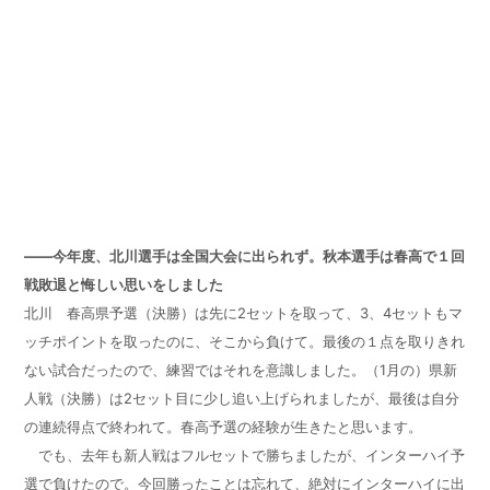
——今年度、北川選手は全国大会に出られず。秋本選手は春高で１回
戦敗退と悔しい思いをしました
北川 春高県予選（決勝）は先に2セットを取って、3、4セットもマ
ッチポイントを取ったのに、そこから負けて。最後の１点を取りきれ
ない試合だったので、練習ではそれを意識しました。（1月の）県新
人戦（決勝）は2セット目に少し追い上げられましたが、最後は自分
の連続得点で終われて。春高予選の経験が生きたと思います。
でも、去年も新人戦はフルセットで勝ちましたが、インターハイ予
選で負けたので。今回勝ったことは忘れて、絶対にインターハイに出