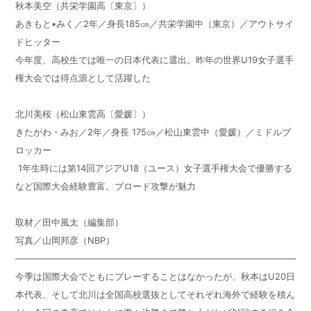
秋本美空（共栄学園高〔東京〕）
あきもと
•
みく／
2
年／身長
185
㎝／共栄学園中（東京）／アウトサイ
ドヒッター
今年度、高校生では唯一の日本代表に選出。昨年の世界
U19
女子選手
権大会では得点源として活躍した
北川美桜（松山東雲高〔愛媛〕）
きたがわ・みお／2年／身長 175㎝／松山東雲中（愛媛）／ミドルブ
ロッカー
1年生時には第14回アジアU18（ユース）女子選手権大会で優勝する
など国際大会経験豊富。ブロード攻撃が魅力
取材／田中風太（編集部）
写真／山岡邦彦（NBP）
————————————————————————————————
今季は国際大会でともにプレーすることはなかったが、秋本は
U20
日
本代表、そして北川は全国高校選抜としてそれぞれ海外で経験を積ん