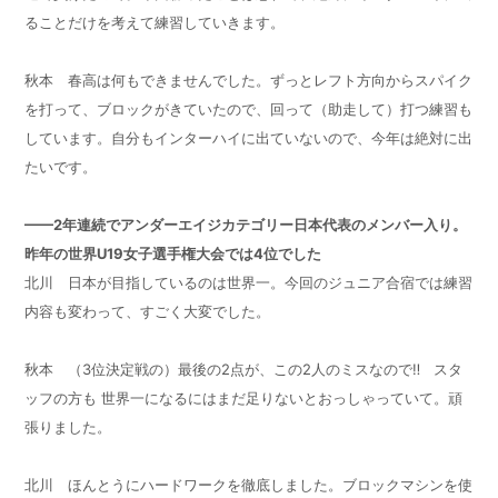
ることだけを考えて練習していきます。
秋本 春高は何もできませんでした。ずっとレフト方向からスパイク
を打って、ブロックがきていたので、回って（助走して）打つ練習も
しています。自分もインターハイに出ていないので、今年は絶対に出
たいです。
——2年連続でアンダーエイジカテゴリー日本代表のメンバー入り。
昨年の世界U19女子選手権大会では4位でした
北川 日本が目指しているのは世界一。今回のジュニア合宿では練習
内容も変わって、すごく大変でした。
秋本 （3位決定戦の）最後の2点が、この2人のミスなので‼ スタ
ッフの方も 世界一になるにはまだ足りないとおっしゃっていて。頑
張りました。
北川 ほんとうにハードワークを徹底しました。ブロックマシンを使