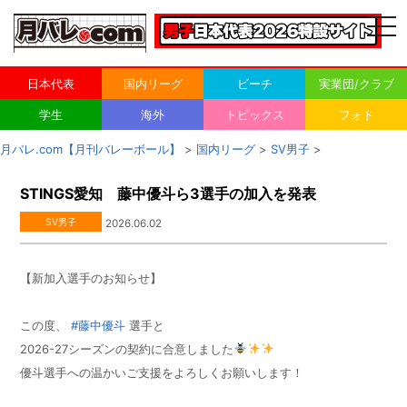
togg
navi
日本代表
国内リーグ
ビーチ
実業団/クラブ
学生
海外
トピックス
フォト
月バレ.com【月刊バレーボール】
>
国内リーグ
>
SV男子
>
STINGS愛知 藤中優斗ら3選手の加入を発表
SV男子
2026.06.02
【新加入選手のお知らせ】
この度、
#藤中優斗
選手と
2026-27シーズンの契約に合意しました
優斗選手への温かいご支援をよろしくお願いします！