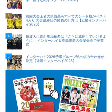
前回大会王者の鎮西高らすべてのシード校がベスト
4入り 大会最終日の勝負の行方は【近畿インターハ
イ2026】
筑波大に進む馬場柚希は「さらに成長していけるよ
うに」 インターハイ＆春高優勝の金蘭会高で卒業
式
インターハイ2026予選グループ戦の組み合わせが
決定【近畿インターハイ2026】