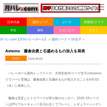
togg
navi
日本代表
国内リーグ
ビーチ
実業団/クラブ
学生
海外
トピックス
フォト
月バレ.com【月刊バレーボール】
>
国内リーグ
>
SV女子
>
Astemo 藤倉由貴と石盛めるもの加入を発表
SV女子
2026.06.03
バレーボール国内トップリーグ、大同生命SVリーグ女子のAstemo
リヴァーレ茨城は、藤倉由貴と石盛めるもが加入することを6月3日
（水）に発表した。
藤倉は安定したトスワークが持ち味のセッター。2025-26シーズ
ンはPFUブルーキャッツ石川かほくでプレーし、レギュラーシーズン