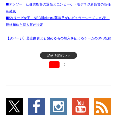
■デンソー 辻健志監督の退任とエンヒーケ・モデネジ新監督の就任
を発表
■SVリーグ女子 NEC川崎の佐藤淑乃がレギュラーシーズンMVP
最終順位と個人賞が決定
【次ページ】藤倉由貴と石盛めるもの加入を伝えるチームのSNS投稿
続きを読む >>
1
2