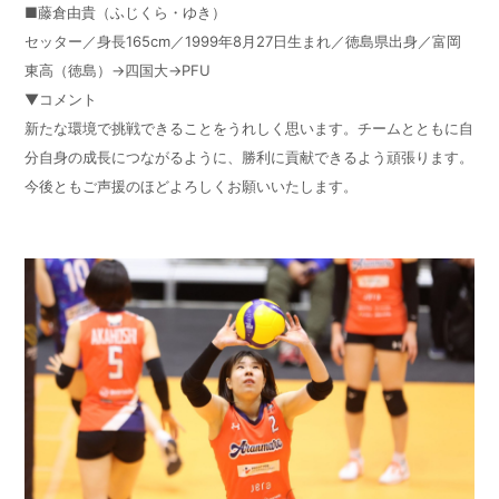
■藤倉由貴（ふじくら・ゆき）
セッター／身長165cm／1999年8月27日生まれ／徳島県出身／富岡
東高（徳島）→四国大→PFU
▼コメント
新たな環境で挑戦できることをうれしく思います。チームとともに自
分自身の成長につながるように、勝利に貢献できるよう頑張ります。
今後ともご声援のほどよろしくお願いいたします。