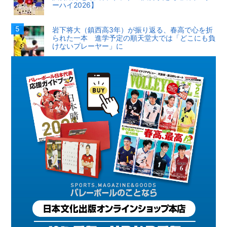
ーハイ2026】
岩下将大（鎮西高3年）が振り返る、春高で心を折
られた一本 進学予定の順天堂大では「どこにも負
けないプレーヤー」に