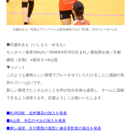
石盛めるも／写真はアランマーレ山形在籍時のもの【写真：月刊バレーボール】
■石盛めるも（いしもり・めるも）
セッター／身長166cm／1998年9月10日生まれ／愛知県出身／京都
橘高（京都）→龍谷大→A山形
▼コメント
このような素晴らしい環境でプレーさせていただけることに感謝の気
持ちでいっぱいです。
新しい環境でたくさんのことを学び自分自身も成長し、チームに貢献
できるよう頑張ります。応援よろしくお願いいたします。
■KUROBE 吉村優花の加入を発表
■A山形 光広のぞみの加入を発表
■東レ滋賀 古川愛梨の退団と越谷章監督の退任を発表