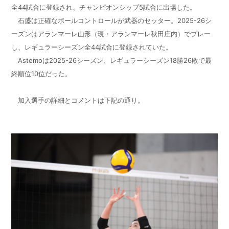
全44試合に登録され、チャンピオンシップ5試合に出場した。
石盛は正確なボールコントロールが武器のセッター。2025-26シ
ーズンはアランマーレ山形（現・アランマーレ秋田庄内）でプレー
し、レギュラーシーズン全44試合に登録されていた。
Astemoは2025-26シーズン、レギュラーシーズン18勝26敗で最
終順位10位だった。
加入選手の詳細とコメントは下記の通り。