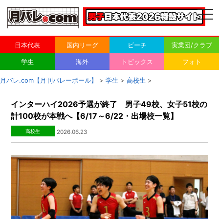
togg
navi
日本代表
国内リーグ
ビーチ
実業団/クラブ
学生
海外
トピックス
フォト
月バレ.com【月刊バレーボール】
>
学生
>
高校生
>
インターハイ2026予選が終了 男子49校、女子51校の
計100校が本戦へ【6/17～6/22・出場校一覧】
高校生
2026.06.23