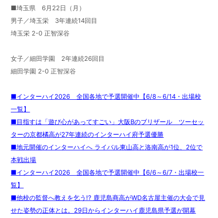
■埼玉県 6月22日（月）
男子／埼玉栄 3年連続14回目
埼玉栄 2-0 正智深谷
女子／細田学園 2年連続26回目
細田学園 2-0 正智深谷
■インターハイ2026 全国各地で予選開催中【6/8～6/14・出場校
一覧】
■目指すは「遊び心があってすごい」大阪Bのブリザール ツーセッ
ターの京都橘高が27年連続のインターハイ府予選優勝
■地元開催のインターハイへ ライバル東山高と洛南高が1位、2位で
本戦出場
■インターハイ2026 全国各地で予選開催中【6/6～6/7・出場校一
覧】
■他校の監督へ教えを乞う!? 鹿児島商高がWD名古屋主催の大会で見
せた姿勢の正体とは。29日からインターハイ鹿児島県予選が開幕