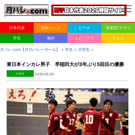
togg
navi
日本代表
国内リーグ
ビーチ
実業団/クラブ
学生
海外
トピックス
フォト
月バレ.com【月刊バレーボール】
>
学生
>
大学生
>
東日本インカレ男子 早稲田大が3年ぶり5回目の優勝
大学生
2026.06.28