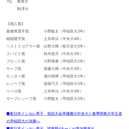
7位 東海大
駒澤大
【個人賞】
最優秀選手賞 小野駿太（早稲田大3年）
敢闘選手賞 土井柊汰（中央大4年）
ベストスコアラー賞 白野大稀（順天堂大3年）
スパイク賞 秋本悠月（中央大3年）
ブロック賞 川野琢磨（早稲田大2年）
サーブ賞 尾藤大輝（中央大3年）
セッター賞 瀬川桜輝（早稲田大2年）
レシーブ賞 徳留巧大（早稲田大3年）
リベロ賞 土井柊汰（中央大4年）
サーブレシーブ賞 小野駿太（早稲田大3年）
■東日本インカレ男子 前回大会準優勝の中央大と春季関東大学王者
の早稲田大が決勝へ
■東日本インカレ男子 関東勢4チームが準決勝進出