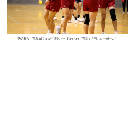
早稲田大／写真は関東大学1部リーグ戦のもの【写真：月刊バレーボール】