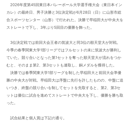
2026年度第45回東日本バレーボール大学選手権大会（東日本イン
カレ）の最終日、男子決勝と3位決定戦が6月28日（日）に山形市総
合スポーツセンター（山形）で行われた。決勝で早稲田大が中央大を
ストレートで下し、3年ぶり5回目の優勝を飾った。
3位決定戦では前回大会王者の筑波大と同3位の順天堂大が対戦。
今季の春季関東大学1部リーグではフルセットの末に筑波大が勝利し
ていた。競り合いとなった第1セットを奪った順天堂大が流れをつか
むと、そのまま第2、第3セットも連取し、銅メダルを獲得した。
決勝では春季関東大学1部リーグを制した早稲田大と前回大会準優
勝の中央大が対戦。早稲田大は序盤に先行を許したものの、中盤に追
いつき、終盤の競り合いを制してセットを先取すると、第2、第3セ
ットは優位に試合を進めてストレートで中央大を下し、優勝を勝ち取
った。
試合結果と個人賞は下記の通り。