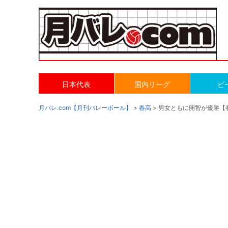
日本代表
国内リーグ
ビ
月バレ.com【月刊バレーボール】
>
春高
> 男女ともに開智が優勝【