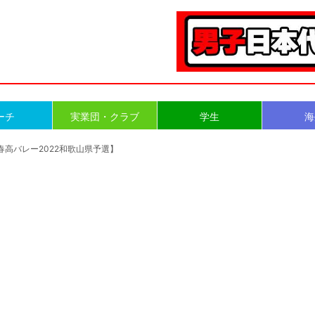
ーチ
実業団・クラブ
学生
海
春高バレー2022和歌山県予選】