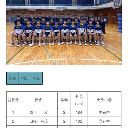
監督
吉田 英弘
身長
背番号
氏名
学年
出身中学
（cm）
1
白川 玲
2
184
中萩中
2
田窪 翔琉
2
182
立花中