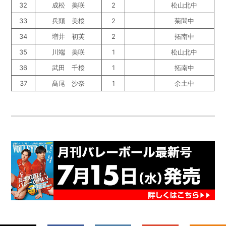
32
成松 美咲
2
松山北中
33
兵頭 美桜
2
菊間中
34
増井 初芙
2
拓南中
35
川端 美咲
1
松山北中
36
武田 千桜
1
拓南中
37
髙尾 沙奈
1
余土中