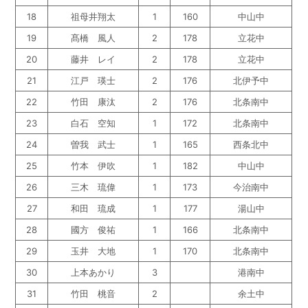
18
祖母井翔太
1
160
中山中
19
髙橋 風人
2
178
立花中
20
藤井 レイ
2
178
立花中
21
江戸 瑛士
2
176
北伊予中
22
竹田 康汰
2
176
北条南中
23
白石 空知
1
172
北条南中
24
曽我 武士
1
165
西条北中
25
竹本 伊吹
1
182
中山中
26
三木 琉偉
1
173
今治南中
27
和田 琉成
1
177
湯山中
28
國方 俊祐
1
166
北条南中
29
玉井 大地
1
170
北条南中
30
上本あかり
3
港南中
31
竹田 桃音
2
余土中