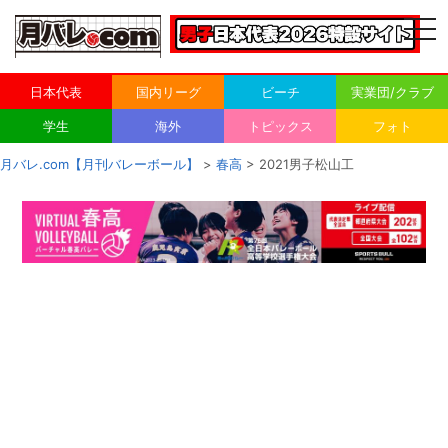
togg
navi
日本代表
国内リーグ
ビーチ
実業団/クラブ
学生
海外
トピックス
フォト
月バレ.com【月刊バレーボール】
>
春高
> 2021男子松山工