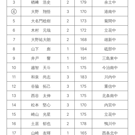
3
楢﨑 浩史
2
179
余土中
④
大野 翔悟
3
170
港南中
5
大名門稔樹
2
173
菊間中
6
木村 元哉
2
172
立花中
7
大野祐大朗
2
168
雄新中
8
山下 彪
1
194
砥部中
9
井戸 響
1
191
三島東中
10
越智 天斗
1
175
今治南中
11
和泉 尚志
3
183
川内中
12
谷脇 拓己
3
175
重信中
13
西谷 太伸
3
175
北条南中
14
松本 堅心
3
170
内宮中
15
崎山 光星
2
175
立花中
16
土居 郁也
2
178
鴨川中
17
山崎 友暉
1
165
西条北中