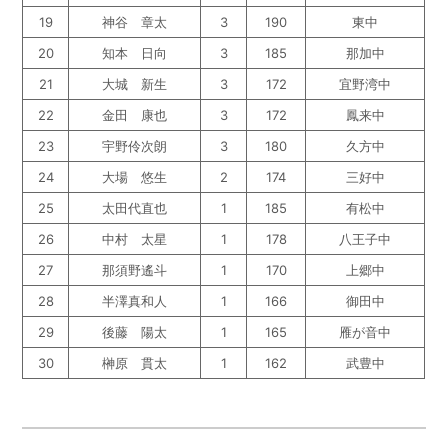
19
神谷 章太
3
190
東中
20
知本 日向
3
185
那加中
21
大城 新生
3
172
宜野湾中
22
金田 康也
3
172
鳳来中
23
宇野伶次朗
3
180
久方中
24
大場 悠生
2
174
三好中
25
太田代直也
1
185
有松中
26
中村 太星
1
178
八王子中
27
那須野遙斗
1
170
上郷中
28
半澤真和人
1
166
御田中
29
後藤 陽太
1
165
雁が音中
30
榊原 貫太
1
162
武豊中