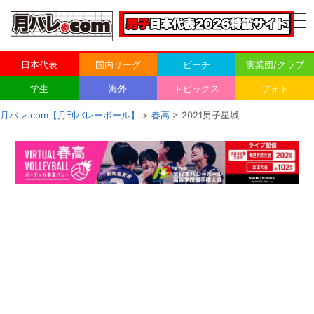
togg
navi
日本代表
国内リーグ
ビーチ
実業団/クラブ
学生
海外
トピックス
フォト
月バレ.com【月刊バレーボール】
>
春高
> 2021男子星城