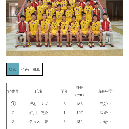
監督
竹内 裕幸
身長
背番号
氏名
学年
出身中学
（cm）
①
沢村 世栄
3
183
三好中
2
細川 晃介
1
197
武豊中
3
佐々木 嶺
3
182
西端中