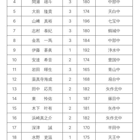
4
間瀬 雄斗
3
180
中部中
5
大前 隆貴
3
174
天白中
6
山﨑 真裕
3
196
七宝中
7
志村 泰紀
3
180
鶴城中
8
金黒 一馬
3
184
中部中
9
伊藤 蒼眞
1
192
浄水中
10
安達 希音
2
174
豊国中
11
岩田 暉生
3
165
青山中
12
薬真寺海成
2
168
扇台中
13
田中 応亮
2
182
矢作北中
14
東 怜佑
1
187
篠目中
15
木下 叶有
2
181
矢作中
16
浜崎真之介
2
182
矢作北中
17
深津 誠
2
170
半田中
18
水野 吏温
1
175
天王中