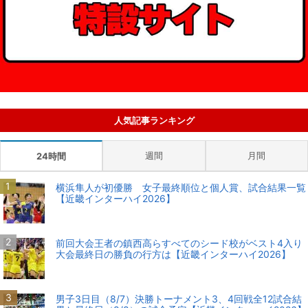
人気記事ランキング
週間
月間
24時間
横浜隼人が初優勝 女子最終順位と個人賞、試合結果一覧
【近畿インターハイ2026】
前回大会王者の鎮西高らすべてのシード校がベスト4入り
大会最終日の勝負の行方は【近畿インターハイ2026】
男子3日目（8/7）決勝トーナメント3、4回戦全12試合結