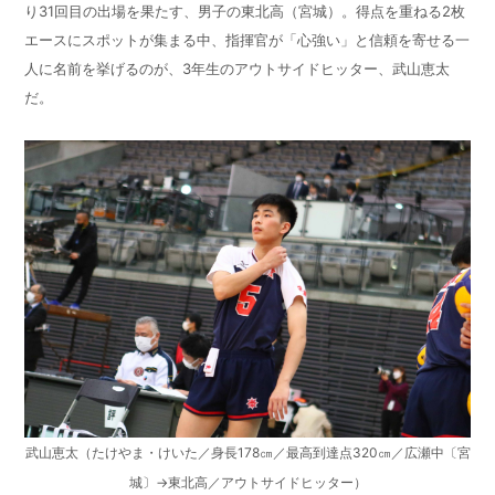
り31回目の出場を果たす、男子の東北高（宮城）。得点を重ねる2枚
エースにスポットが集まる中、指揮官が「心強い」と信頼を寄せる一
人に名前を挙げるのが、3年生のアウトサイドヒッター、武山恵太
だ。
武山恵太（たけやま・けいた／身長178㎝／最高到達点320㎝／広瀬中〔宮
城〕→東北高／アウトサイドヒッター）