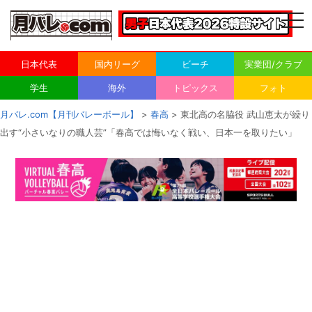
togg
navi
日本代表
国内リーグ
ビーチ
実業団/クラブ
学生
海外
トピックス
フォト
月バレ.com【月刊バレーボール】
>
春高
> 東北高の名脇役 武山恵太が繰り
出す“小さいなりの職人芸”「春高では悔いなく戦い、日本一を取りたい」