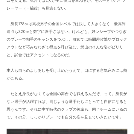
ムを支える。試合では2人が主に得点を重ねるが、その一方でバイプ
レーヤー（＝脇役）も見逃せない。
身長178㎝は高校男子の全国レベルでは決して大きくなく、最高到
達点も320㎝と数字に派手さはない。けれども、好レシーブやつなぎ
のプレーで相手のチャンスをつぶし、攻めては時間差攻撃やブロック
アウトなど巧みなわざで得点を呼び込む。武山のそんな姿がピリリ
と、試合ではアクセントになるのだ。
本人も自らのよしあしを受け止めたうえで、口にする意気込みには熱
がこもる。
「たとえ身長がなくても全国の舞台でも戦えるんだぞ、って。身長が
ない選手が活躍すれば、同じような選手たちにとっても自信になると
思うんです。それに中学時代のクラブの後輩も、同じチームにいるの
で。その分、しっかりプレーでも自分の姿を見せていきたいです」