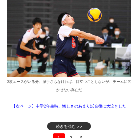
2枚エースがいる分、派手さもなければ、目立つこともないが、チームに欠
かせない存在だ
【次ページ】中学2年生時、悔しさのあまり試合後に大泣きした
続きを読む >>
1
2
3