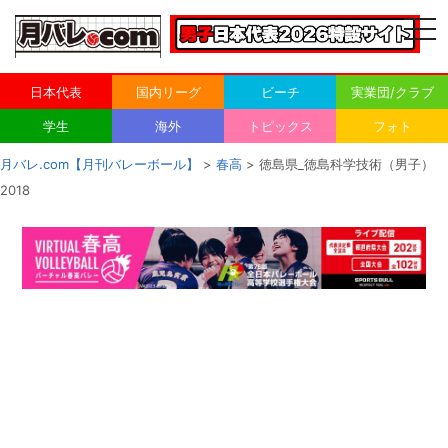
togg
navi
日本代表
国内リーグ
ビーチ
実業団/クラブ
学生
海外
トピックス
フォト
月バレ.com【月刊バレーボール】
>
春高
> 徳島県_徳島科学技術（男子）
2018