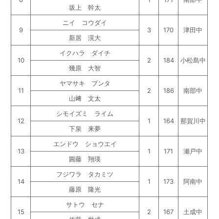
坂上 幹太
ニイ コウダイ
9
3
170
津田中
新居 滉大
イクハラ ダイチ
10
2
184
小松島中
幾原 大智
ヤマサキ ブンタ
11
2
186
南部中
山﨑 文太
シモイズミ ライム
12
1
164
那賀川中
下泉 来夢
エンドウ ショウエイ
13
1
171
瀬戸中
圓藤 翔瑛
フジワラ タカミツ
14
1
173
阿南中
藤原 隆光
サトウ セナ
15
2
167
土成中