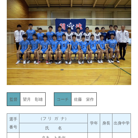
監督
望月 彰雄
コーチ
佐藤 栄作
（フ リ ガ ナ）
選手
学年
身長
出身中学
番号
氏 名
タキ トモヤ