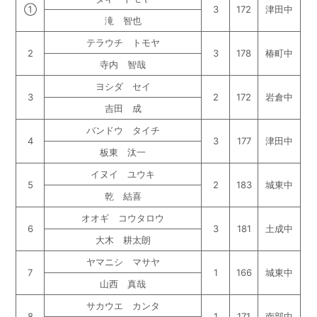
①
3
172
津田中
滝 智也
テラウチ トモヤ
2
3
178
椿町中
寺内 智哉
ヨシダ セイ
3
2
172
岩倉中
吉田 成
バンドウ タイチ
4
3
177
津田中
板東 汰一
イヌイ ユウキ
5
2
183
城東中
乾 結喜
オオギ コウタロウ
6
3
181
土成中
大木 耕太朗
ヤマニシ マサヤ
7
1
166
城東中
山西 真哉
サカウエ カンタ
8
1
171
南部中