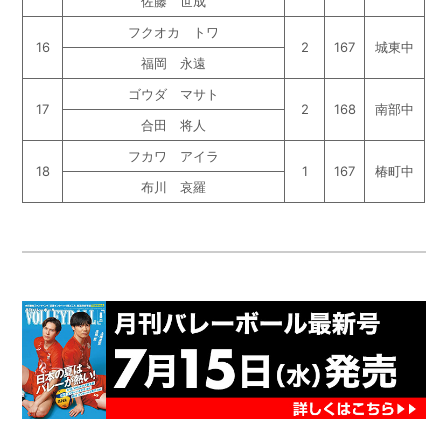
佐藤 世成
フクオカ トワ
16
2
167
城東中
福岡 永遠
ゴウダ マサト
17
2
168
南部中
合田 将人
フカワ アイラ
18
1
167
椿町中
布川 哀羅