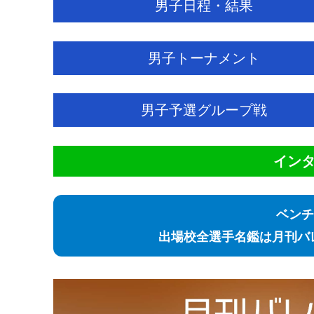
男子日程・結果
男子トーナメント
男子予選グループ戦
イン
ベンチ
出場校全選手名鑑は月刊バ