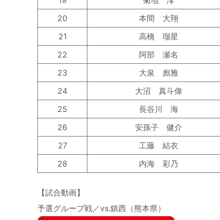
19
菊地 澪
20
本間 大翔
21
高橋 瑠星
22
阿部 瀬名
23
大泉 彪雅
24
大沼 真斗偉
25
長谷川 海
26
安孫子 健介
27
工藤 結衣
28
内海 彩乃
【試合動画】
予選グループ戦／vs.鎮西（熊本県）