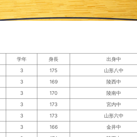
学年
身長
出身中
3
175
山形八中
3
169
陵西中
3
170
陵南中
3
173
宮内中
3
173
山形六中
3
166
金井中