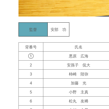
監督
安部 功
背番号
氏名
①
悪原 広海
2
安孫子 侃大
3
柿崎 陸弥
4
加藤 光
5
小野 主真
6
松丸 友稀