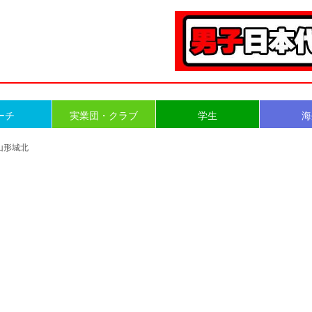
ーチ
実業団・クラブ
学生
海
子山形城北