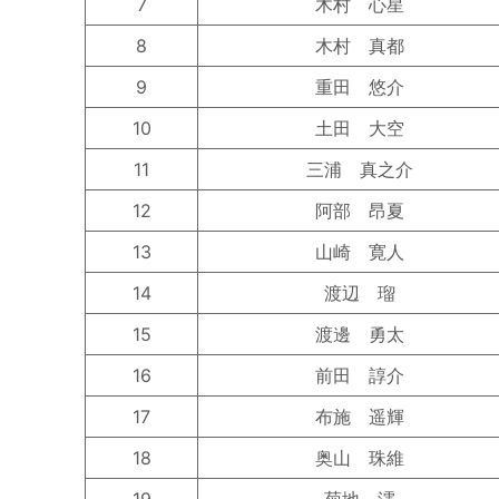
7
木村 心星
8
木村 真都
9
重田 悠介
10
土田 大空
11
三浦 真之介
12
阿部 昂夏
13
山崎 寛人
14
渡辺 瑠
15
渡邊 勇太
16
前田 諄介
17
布施 遥輝
18
奥山 珠維