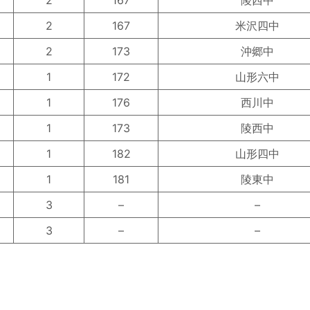
2
167
陵西中
2
167
米沢四中
2
173
沖郷中
1
172
山形六中
1
176
西川中
1
173
陵西中
1
182
山形四中
1
181
陵東中
3
–
–
3
–
–