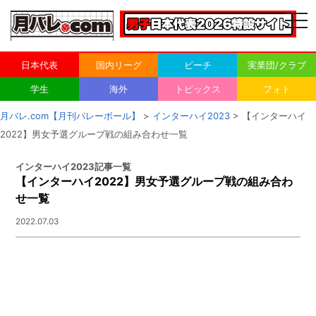
togg
navi
日本代表
国内リーグ
ビーチ
実業団/クラブ
学生
海外
トピックス
フォト
月バレ.com【月刊バレーボール】
>
インターハイ2023
> 【インターハイ
2022】男女予選グループ戦の組み合わせ一覧
インターハイ2023記事一覧
【インターハイ2022】男女予選グループ戦の組み合わ
せ一覧
2022.07.03