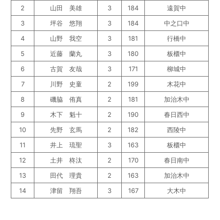
2
山田 美雄
3
184
遠賀中
3
坪谷 悠翔
3
184
中之口中
4
山野 我空
3
181
行橋中
5
近藤 蘭丸
3
180
板櫃中
6
古賀 友哉
3
171
柳城中
7
川野 史童
2
199
木花中
8
磯脇 侑真
2
181
加治木中
9
木下 魁十
2
190
春日西中
10
先野 玄馬
2
182
西陵中
11
井上 琉聖
3
163
板櫃中
12
土井 柊汰
2
170
春日南中
13
田代 理貴
2
163
加治木中
14
津留 翔吾
3
167
大木中