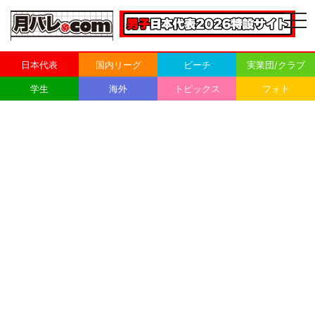
togg
navi
日本代表
国内リーグ
ビーチ
実業団/クラブ
学生
海外
トピックス
フォト