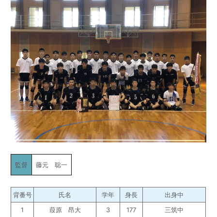
監督
藤元 聡一
背番号
氏名
学年
身長
出身中
1
葭原 昂大
3
177
三筑中