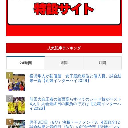
人気記事ランキング
週間
月間
24時間
横浜隼人が初優勝 女子最終順位と個人賞、試合結
果一覧【近畿インターハイ2026】
前回大会王者の鎮西高らすべてのシード校がベスト
4入り 大会最終日の勝負の行方は【近畿インターハ
イ2026】
男子3日目（8/7）決勝トーナメント3、4回戦全12
試合結果と最終日（8/8）の試合予定【近畿インタ