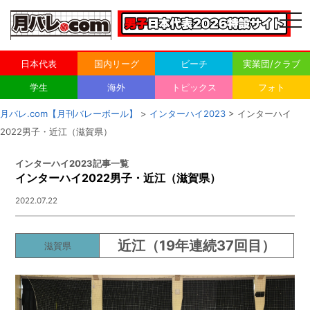
togg
navi
日本代表
国内リーグ
ビーチ
実業団/クラブ
学生
海外
トピックス
フォト
月バレ.com【月刊バレーボール】
>
インターハイ2023
> インターハイ
2022男子・近江（滋賀県）
インターハイ2023記事一覧
インターハイ2022男子・近江（滋賀県）
2022.07.22
近江
（19年連続37回目）
滋賀県