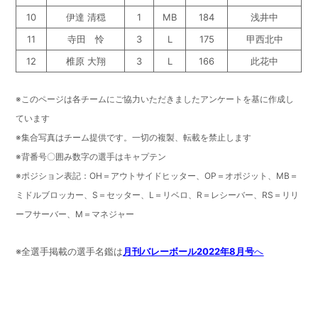
10
伊達 清穏
1
MB
184
浅井中
11
寺田 怜
3
L
175
甲西北中
12
椎原 大翔
3
L
166
此花中
※このページは各チームにご協力いただきましたアンケートを基に作成し
ています
※集合写真はチーム提供です。一切の複製、転載を禁止します
※背番号〇囲み数字の選手はキャプテン
※ポジション表記：OH＝アウトサイドヒッター、OP＝オポジット、MB＝
ミドルブロッカー、S＝セッター、L＝リベロ、R＝レシーバー、RS＝リリ
ーフサーバー、M＝マネジャー
※全選手掲載の選手名鑑は
月刊バレーボール2022年8月号
へ