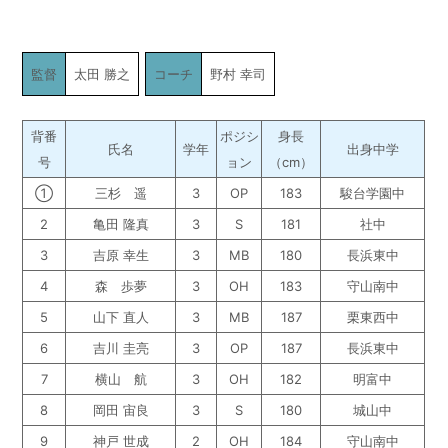
監督
太田 勝之
コーチ
野村 幸司
背番
ポジシ
身長
氏名
学年
出身中学
号
ョン
（cm）
①
三杉 遥
3
OP
183
駿台学園中
2
亀田 隆真
3
S
181
社中
3
吉原 幸生
3
MB
180
長浜東中
4
森 歩夢
3
OH
183
守山南中
5
山下 直人
3
MB
187
栗東西中
6
吉川 圭亮
3
OP
187
長浜東中
7
横山 航
3
OH
182
明富中
8
岡田 宙良
3
S
180
城山中
9
神戸 世成
2
OH
184
守山南中