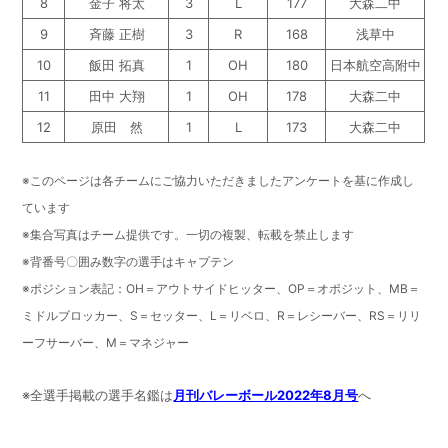
8
金子 将太
3
L
177
大森二中
9
斉藤 正樹
3
R
168
浅草中
10
飯田 拓真
1
OH
180
日本航空高附中
11
田中 大翔
1
OH
178
大森二中
12
原田 然
1
L
173
大森二中
※このページは各チームにご協力いただきましたアンケートを基に作成し
ています
※集合写真はチーム提供です。一切の複製、転載を禁止します
※背番号〇囲み数字の選手はキャプテン
※ポジション表記：OH＝アウトサイドヒッター、OP＝オポジット、MB＝
ミドルブロッカー、S＝セッター、L＝リベロ、R＝レシーバー、RS＝リリ
ーフサーバー、M＝マネジャー
※全選手掲載の選手名鑑は
月刊バレーボール2022年8月号
へ