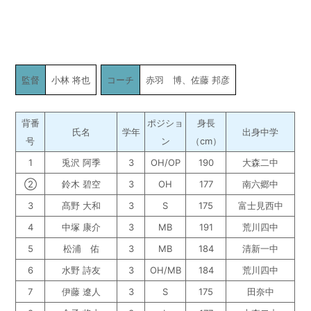
監督
小林 将也
コーチ
赤羽 博、佐藤 邦彦
背番
ポジショ
身長
氏名
学年
出身中学
号
ン
（cm）
1
兎沢 阿季
3
OH/OP
190
大森二中
②
鈴木 碧空
3
OH
177
南六郷中
3
髙野 大和
3
S
175
富士見西中
4
中塚 康介
3
MB
191
荒川四中
5
松浦 佑
3
MB
184
清新一中
6
水野 詩友
3
OH/MB
184
荒川四中
7
伊藤 遼人
3
S
175
田奈中