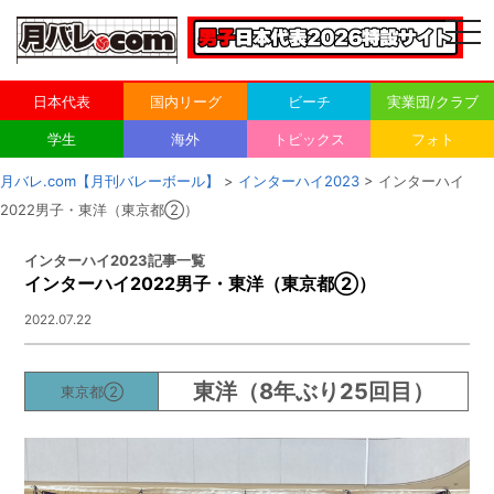
togg
navi
日本代表
国内リーグ
ビーチ
実業団/クラブ
学生
海外
トピックス
フォト
月バレ.com【月刊バレーボール】
>
インターハイ2023
> インターハイ
2022男子・東洋（東京都②）
インターハイ2023記事一覧
インターハイ2022男子・東洋（東京都②）
2022.07.22
東洋
（8年ぶり25回目）
東京都②