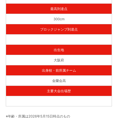
最高到達点
300cm
ブロックジャンプ到達点
出生地
大阪府
出身校・前所属チーム
金蘭会高
主要大会出場歴
※年齢・所属は2026年5月15日時点のもの