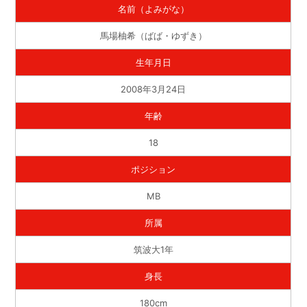
名前（よみがな）
馬場柚希（ばば・ゆずき）
生年月日
2008年3月24日
年齢
18
ポジション
MB
所属
筑波大1年
身長
180cm