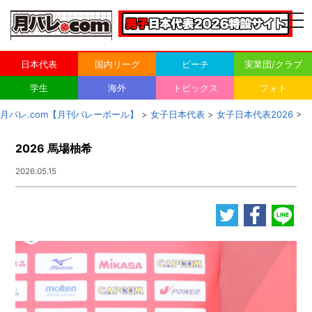
togg
navi
日本代表
国内リーグ
ビーチ
実業団/クラブ
学生
海外
トピックス
フォト
月バレ.com【月刊バレーボール】
>
女子日本代表
>
女子日本代表2026
>
2026 馬場柚希
2026.05.15