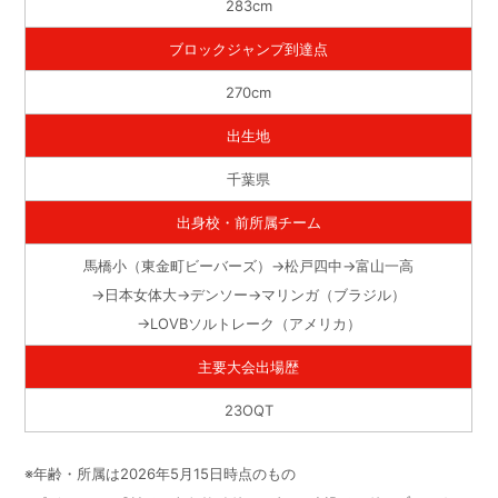
283cm
ブロックジャンプ到達点
270cm
出生地
千葉県
出身校・前所属チーム
馬橋小（東金町ビーバーズ）→松戸四中→富山一高
→日本女体大→デンソー→マリンガ（ブラジル）
→LOVBソルトレーク（アメリカ）
主要大会出場歴
23OQT
※年齢・所属は2026年5月15日時点のもの