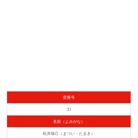
背番号
31
名前（よみがな）
松井珠己（まつい・たまき）