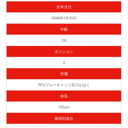
生年月日
1998年1月10日
年齢
28
ポジション
S
所属
PFUブルーキャッツ石川かほく
身長
170cm
最高到達点