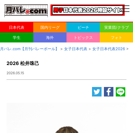
togg
navi
日本代表
国内リーグ
ビーチ
実業団/クラブ
学生
海外
トピックス
フォト
月バレ.com【月刊バレーボール】
>
女子日本代表
>
女子日本代表2026
>
2026 松井珠己
2026.05.15