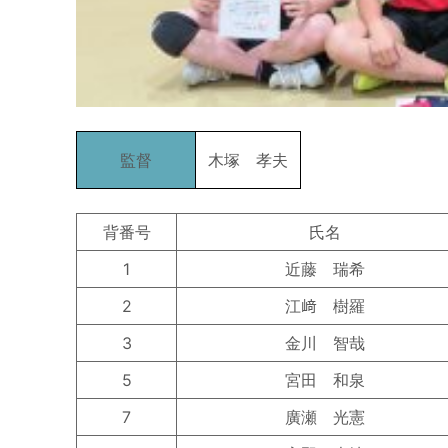
監督
木塚 孝夫
背番号
氏名
1
近藤 瑞希
2
江﨑 樹羅
3
金川 智哉
5
宮田 和泉
7
廣瀬 光憲