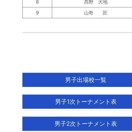
8
髙野 大地
9
山嵜 匠
CO
男子出場校一覧
男子1次トーナメント表
男子2次トーナメント表