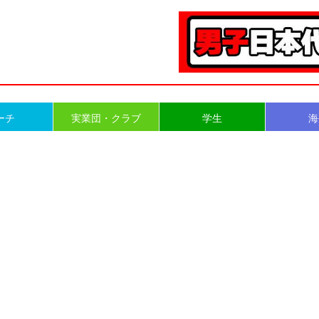
ーチ
実業団・クラブ
学生
海