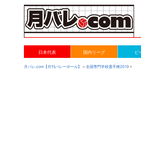
日本代表
国内リーグ
ビ
月バレ.com【月刊バレーボール】
>
全国専門学校選手権2019
>