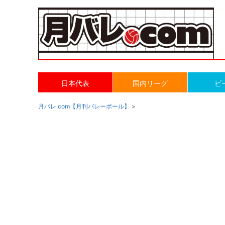
日本代表
国内リーグ
ビ
月バレ.com【月刊バレーボール】
>