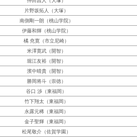
仲田昌人（大塚）
片野坂拓人（大塚）
南側剛一朗（桃山学院）
伊藤和輝（桃山学院）
橘 尭寛（市立尼崎）
米澤寛武（開智）
堀江友裕（開智）
濱中晴貴（開智）
勝岡将斗（崇徳）
谷口 渉（東福岡）
竹下翔太（東福岡）
永露元稀（東福岡）
金子聖輝（東福岡）
松尾敬介（佐賀学園）