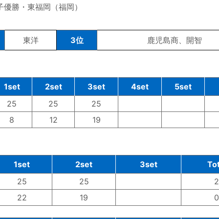
子優勝・東福岡（福岡）
東洋
3位
鹿児島商、開智
1set
2set
3set
4set
5set
25
25
25
8
12
19
1set
2set
3set
Tot
25
25
2
22
19
0