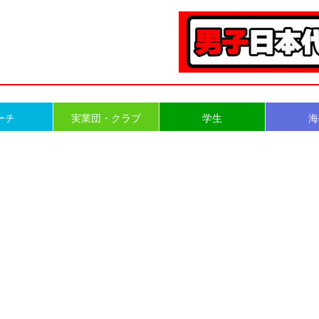
ーチ
実業団・クラブ
学生
海