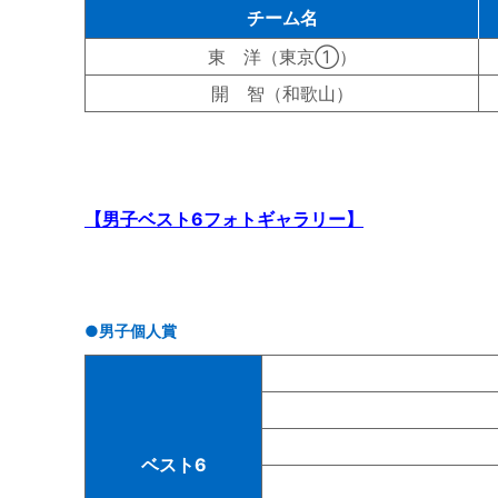
チーム名
東 洋（東京①）
開 智（和歌山）
【男子ベスト6フォトギャラリー】
●男子個人賞
ベスト6