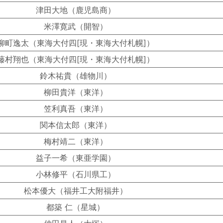
津田大地（鹿児島商）
米澤寛武（開智）
柳町逸太（東海大付四[現・東海大付札幌]）
藤村翔也（東海大付四[現・東海大付札幌]）
鈴木祐貴（雄物川）
柳田貴洋（東洋）
笠利真吾（東洋）
関本信太郎（東洋）
梅村靖二（東洋）
益子一希（東亜学園）
小林修平（石川県工）
松本優大（福井工大附福井）
都築 仁（星城）