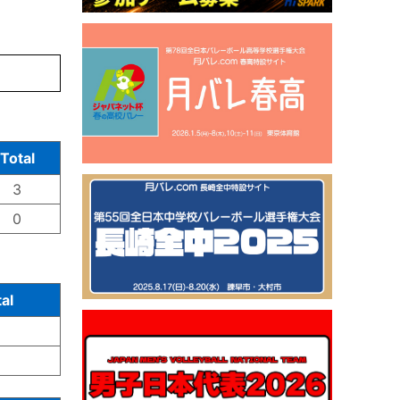
Total
3
0
al